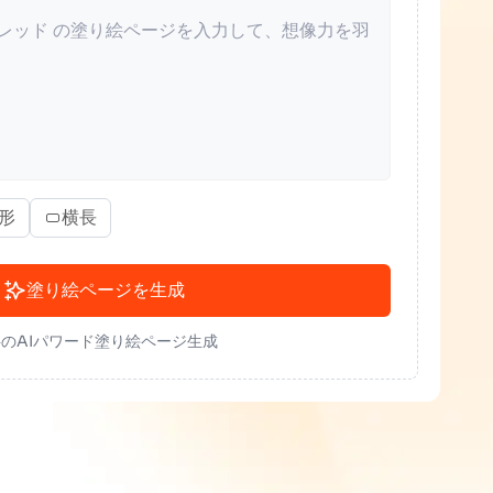
形
横長
塗り絵ページを生成
のAIパワード塗り絵ページ生成