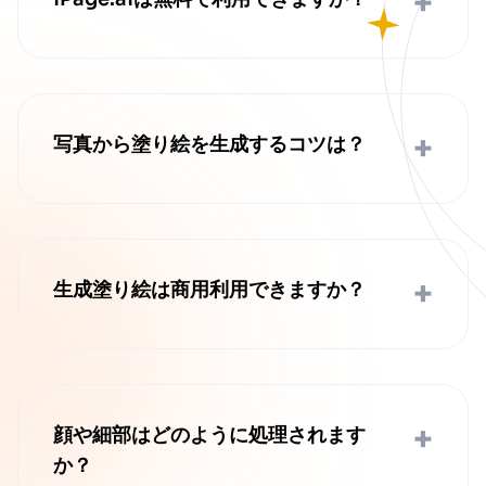
+
ログイン不要でAI塗り絵生成を無料体験い
ただけます。すぐにAI生成塗り絵をお楽し
みください。高度な機能や誕生日 塗り絵な
どの特別なニーズには、有料プランをご用
+
意していますのでご検討ください。
写真から塗り絵を生成するコツは？
鮮明な高解像度JPEGまたはPNG画像を推
奨します。被写体がはっきり写っている
と、美しい塗り絵が生まれます。ファイル
サイズは5MB以下に抑えると、処理がスム
+
ーズです。誕生日 塗り絵にも最適です。
生成塗り絵は商用利用できますか？
個人利用は無制限です。商用利用の場合
は、利用規約をご確認いただくか、カスタ
マーサポートまでお問い合わせください。
誕生日 塗り絵の配布など、特定の用途につ
+
いては個別にご相談可能です。
顔や細部はどのように処理されます
か？