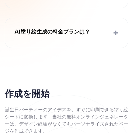
iPage.aiのAI塗り絵生成は、高度な顔認識
技術で表情や細部を正確に再現します。こ
れにより、人物の誕生日 塗り絵も自然な仕
上がりとなり、感動的な作品を創り出せま
+
AI塗り絵生成の料金プランは？
す。
料金情報は公式サイトでご確認いただけま
す。お客様の多様なニーズに合わせた、
様々なサブスクリプションプランをご用意
しています。誕生日 塗り絵をたくさん作り
たい方にも最適なプランが見つかります。
作成を開始
誕生日パーティーのアイデアを、すぐに印刷できる塗り絵
シートに変換します。当社の無料オンラインジェネレータ
ーは、デザイン経験がなくてもパーソナライズされたペー
ジを作成できます。