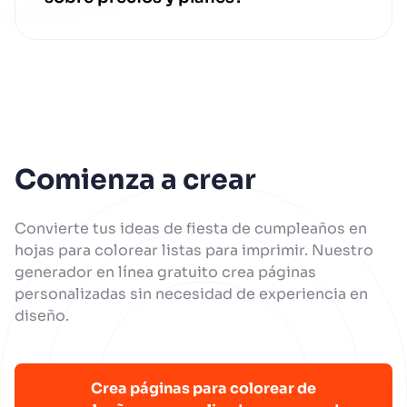
fielmente para tu Dibujo de
cumpleaños para colorear.
Los detalles de precios y nuestros
planes de suscripción están
disponibles en nuestra web. Tenemos
opciones adaptadas a diversas
necesidades, impulsando tu
creatividad sin límites.
Comienza a crear
Convierte tus ideas de fiesta de cumpleaños en
hojas para colorear listas para imprimir. Nuestro
generador en línea gratuito crea páginas
personalizadas sin necesidad de experiencia en
diseño.
Crea páginas para colorear de