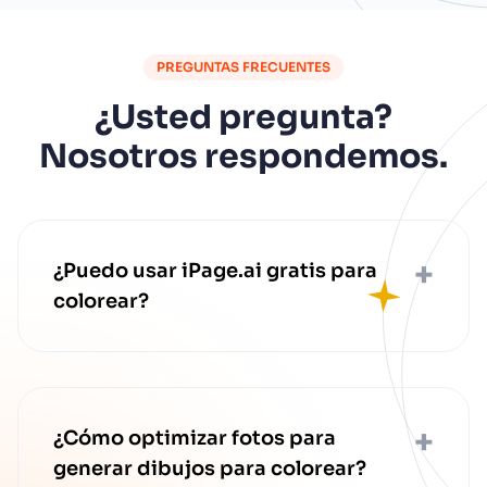
PREGUNTAS FRECUENTES
¿Usted pregunta?
Nosotros respondemos.
+
¿Puedo usar iPage.ai gratis para
colorear?
Sí, prueba el generador gratis sin
registro para un Dibujo de
cumpleaños para colorear. Planes
premium ofrecen funciones
+
¿Cómo optimizar fotos para
avanzadas para tus necesidades
generar dibujos para colorear?
creativas.