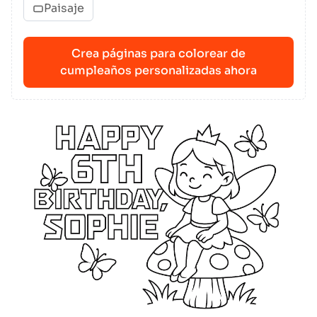
Paisaje
Crea páginas para colorear de
cumpleaños personalizadas ahora