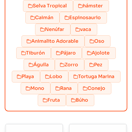
Selva Tropical
hámster
Caimán
Espinosaurio
Nenúfar
vaca
Animalito Adorable
Oso
Tiburón
Pájaro
Ajolote
Águila
Zorro
Pez
Playa
Lobo
Tortuga Marina
Mono
Rana
Conejo
Fruta
Búho