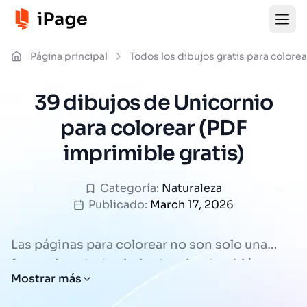
Página principal
Todos los dibujos gratis para colorea
39 dibujos de Unicornio
para colorear (PDF
imprimible gratis)
Categoría:
Naturaleza
Publicado:
March 17, 2026
Las páginas para colorear no son solo una
forma de entretenimiento, sino también una
Todas las páginas para colorear de Unicornio
Mostrar más
herramienta eficaz para promover el
están disponibles para descargar gratis,
desarrollo integral de los niños. Pueden