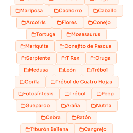
Mariposa
Cachorro
Caballo
Arcoíris
Flores
Conejo
Tortuga
Mosasaurus
Mariquita
Conejito de Pascua
Serpiente
T Rex
Oruga
Medusa
León
Trébol
Gorila
Trébol de Cuatro Hojas
Fotosíntesis
Trébol
Peep
Guepardo
Araña
Nutria
Cebra
Ratón
Tiburón Ballena
Cangrejo