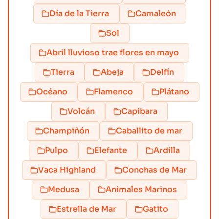
Día de la Tierra
Camaleón
Sol
Abril lluvioso trae flores en mayo
Tierra
Abeja
Delfín
Océano
Flamenco
Plátano
Volcán
Capibara
Champiñón
Caballito de mar
Pulpo
Elefante
Ardilla
Vaca Highland
Conchas de Mar
Medusa
Animales Marinos
Estrella de Mar
Gatito