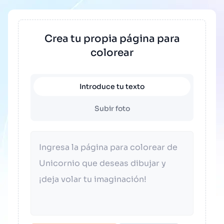
compatibles con PDF y PNG.
mejorar la concentración y la paciencia,
fomentar la creatividad y la imaginación.
Crea tu propia página para
Durante el proceso de colorear, se ejercitan la
colorear
coordinación mano ojo y las habilidades
motoras finas de los niños. Al mismo tiempo,
es una excelente manera de aliviar el estrés y
Introduce tu texto
ayudar a los niños a relajarse. Colorear
también puede mejorar el reconocimiento del
Subir foto
color y el sentido estético. Para los adultos,
colorear también es una buena forma de
relajarse y aliviar el estrés. Además, colorear
puede convertirse en un vínculo para que las
familias pasen tiempo de calidad juntas y
mejoren las relaciones entre padres e hijos.