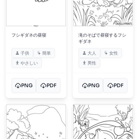
フシギダネの昼寝
滝のそばで昼寝するフシ
ギダネ
子供
簡単
大人
女性
やさしい
男性
PNG
PDF
PNG
PDF