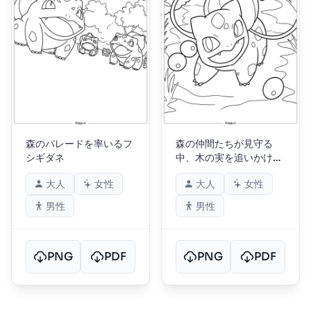
森のパレードを率いるフ
森の仲間たちが見守る
シギダネ
中、木の実を追いかける
フシギダネ
大人
女性
大人
女性
男性
男性
PNG
PDF
PNG
PDF