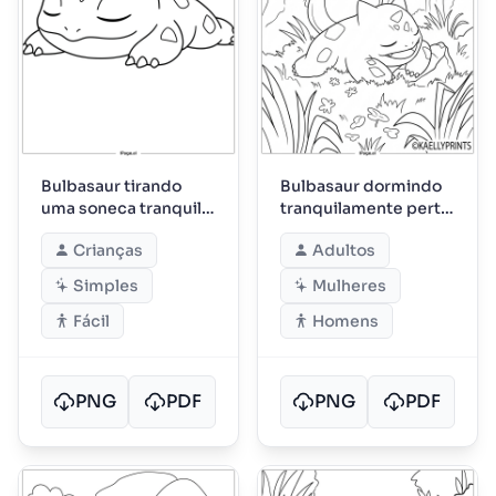
Bulbasaur tirando
Bulbasaur dormindo
uma soneca tranquila
tranquilamente perto
à tarde
da cachoeira
Crianças
Adultos
Simples
Mulheres
Fácil
Homens
PNG
PDF
PNG
PDF