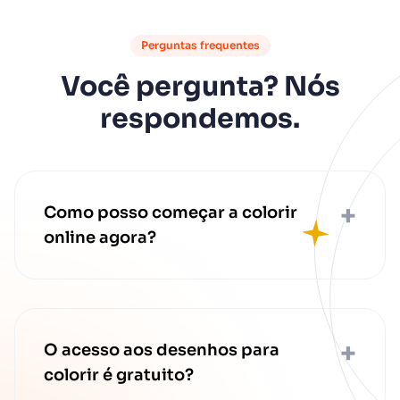
Perguntas frequentes
Você pergunta? Nós
respondemos.
+
Como posso começar a colorir
online agora?
É simples! Escolha um desenho para
colorir da nossa vasta galeria. Use as
ferramentas virtuais para colorir
online. Desfrute da criatividade
+
O acesso aos desenhos para
instantânea e divirta-se sem limites.
colorir é gratuito?