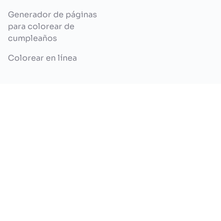
Generador de páginas
para colorear de
cumpleaños
Colorear en línea
LEGAL
Política de Privacidad
Términos y
Condiciones
Política de Reembolso
Sobre nosotros
Contáctanos