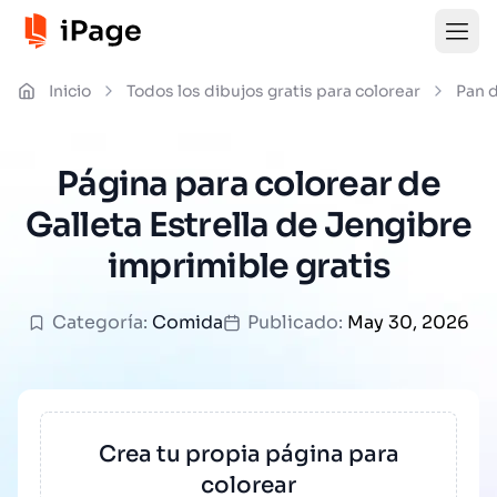
Inicio
Todos los dibujos gratis para colorear
Pan 
Página para colorear de
Galleta Estrella de Jengibre
imprimible gratis
Categoría:
Comida
Publicado:
May 30, 2026
Crea tu propia página para
colorear