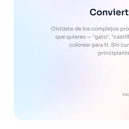
Conviert
Olvídate de los complejos pr
que quieres — "gato", "casti
colorear para ti. Sin c
principiant
Ini