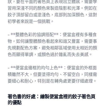
狀，要在平面的著色頁上表現出立體感，需要學
習用深淺不同的顏色來製造陰影和光澤。例如在
餃子頂部留白或塗淺色，底部則加深顏色，這對
初學者來說是一個挑戰。
- **整體色彩的協調搭配**：便當盒裡有多種食
物，如何讓整體顏色看起來和諧又豐富，需要事
先規劃配色方案，避免相鄰區域使用太相近的顏
色而顯得單調，或顏色過於雜亂而失去美感。
- **便當盒邊框的均勻上色**：便當盒的外框面
積雖然不大，但要塗得均勻、不留空白，同樣需
要細心和耐心，特別是在轉角處更要仔細處理。
著色書的好處：繪製便當盒裡的餃子著色頁
的優點