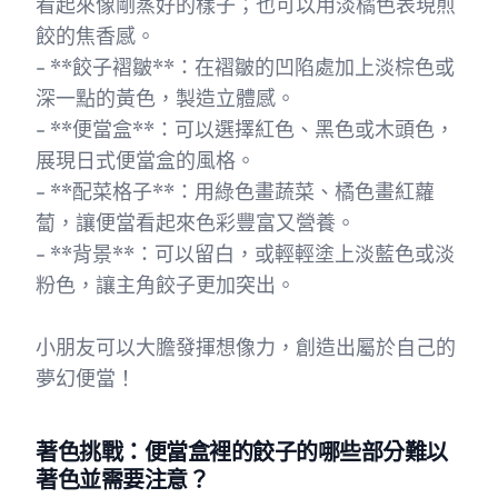
看起來像剛蒸好的樣子；也可以用淡橘色表現煎
餃的焦香感。
- **餃子褶皺**：在褶皺的凹陷處加上淡棕色或
深一點的黃色，製造立體感。
- **便當盒**：可以選擇紅色、黑色或木頭色，
展現日式便當盒的風格。
- **配菜格子**：用綠色畫蔬菜、橘色畫紅蘿
蔔，讓便當看起來色彩豐富又營養。
- **背景**：可以留白，或輕輕塗上淡藍色或淡
粉色，讓主角餃子更加突出。
小朋友可以大膽發揮想像力，創造出屬於自己的
夢幻便當！
著色挑戰：便當盒裡的餃子的哪些部分難以
著色並需要注意？