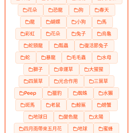
花朵
恐龍
狗
春天
龍
蝴蝶
小狗
馬
彩虹
花朵
兔子
烏龜
蛇頸龍
瓢蟲
復活節兔子
蛇
暴龍
毛毛蟲
水母
獅子
幸運草
大猩猩
四葉草
光合作用
三葉草
Peep
獵豹
蜘蛛
水獺
斑馬
老鼠
鯨鯊
螃蟹
地球日
變色龍
太陽
四月雨帶來五月花
地球
蜜蜂