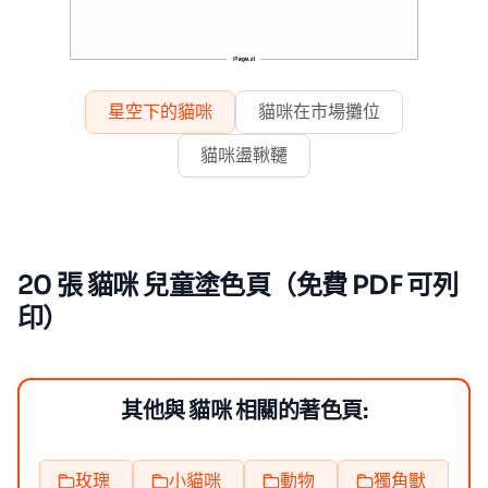
星空下的貓咪
貓咪在市場攤位
貓咪盪鞦韆
20 張 貓咪 兒童塗色頁（免費 PDF 可列
印）
其他與 貓咪 相關的著色頁:
玫瑰
小貓咪
動物
獨角獸