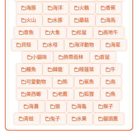
海豚
海洋
火鶴
香蕉
火山
水豚
蘑菇
海馬
章魚
大象
松鼠
高地牛
貝殼
水母
海洋動物
海星
小貓咪
熱帶雨林
倉鼠
鱷魚
棘龍
睡蓮葉
牛
可愛動物
熊
鯊魚
鳥
美西螈
老鷹
狐狸
魚
海灘
狼
海龜
猴子
青蛙
兔子
水果
貓頭鷹