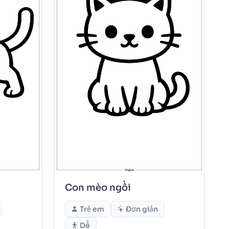
Con mèo ngồi
Trẻ em
Đơn giản
Dễ