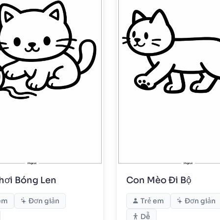
hơi Bóng Len
Con Mèo Đi Bộ
em
Đơn giản
Trẻ em
Đơn giản
Dễ