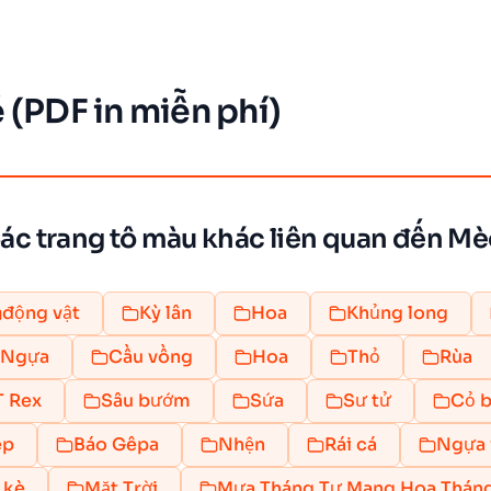
 (PDF in miễn phí)
ác trang tô màu khác liên quan đến Mè
động vật
Kỳ lân
Hoa
Khủng long
Ngựa
Cầu vồng
Hoa
Thỏ
Rùa
T Rex
Sâu bướm
Sứa
Sư tử
Cỏ b
ep
Báo Gêpa
Nhện
Rái cá
Ngựa 
 kè
Mặt Trời
Mưa Tháng Tư Mang Hoa Thán