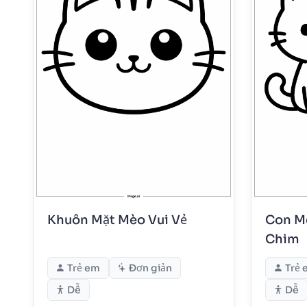
Khuôn Mặt Mèo Vui Vẻ
Con M
Chim
Trẻ em
Đơn giản
Trẻ 
Dễ
Dễ