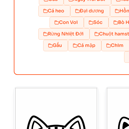
Cá heo
Đại dương
Hồn
Con Voi
Sóc
Bò H
Rừng Nhiệt Đới
Chuột hamst
Gấu
Cá mập
Chim