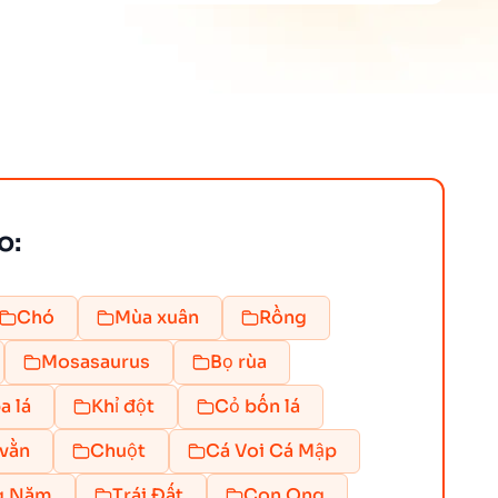
o:
Chó
Mùa xuân
Rồng
Mosasaurus
Bọ rùa
a lá
Khỉ đột
Cỏ bốn lá
vằn
Chuột
Cá Voi Cá Mập
g Năm
Trái Đất
Con Ong