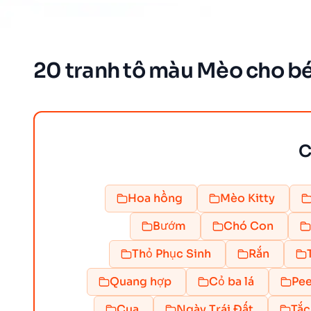
20 tranh tô màu Mèo cho bé
C
Hoa hồng
Mèo Kitty
Bướm
Chó Con
Thỏ Phục Sinh
Rắn
Quang hợp
Cỏ ba lá
Pe
Cua
Ngày Trái Đất
Tắc