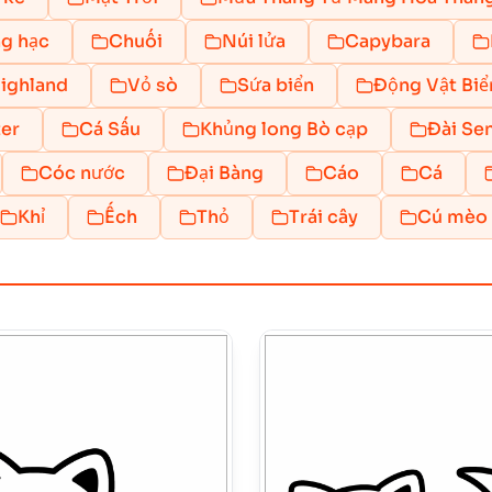
g hạc
Chuối
Núi lửa
Capybara
ighland
Vỏ sò
Sứa biển
Động Vật Biể
er
Cá Sấu
Khủng long Bò cạp
Đài Se
Cóc nước
Đại Bàng
Cáo
Cá
Khỉ
Ếch
Thỏ
Trái cây
Cú mèo