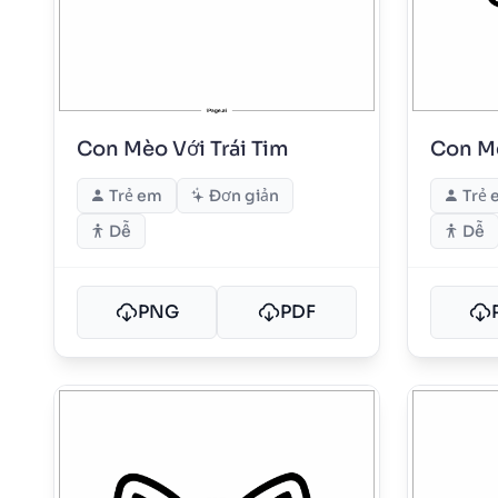
Con Mèo Với Trái Tim
Con M
Trẻ em
Đơn giản
Trẻ 
Dễ
Dễ
PNG
PDF