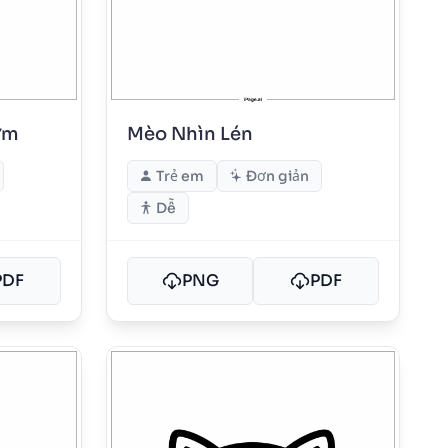
ớm
Mèo Nhìn Lén
Trẻ em
Đơn giản
Dễ
PDF
PNG
PDF