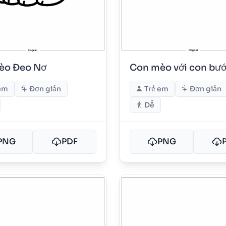
èo Đeo Nơ
Con mèo với con bư
em
Đơn giản
Trẻ em
Đơn giản
Dễ
PNG
PDF
PNG