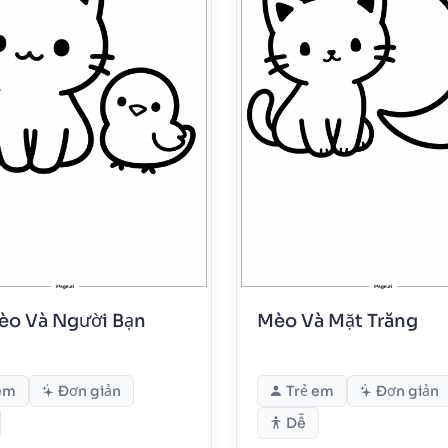
èo Và Người Bạn
Mèo Và Mặt Trăng
em
Đơn giản
Trẻ em
Đơn giản
Dễ