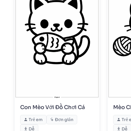
Con Mèo Với Đồ Chơi Cá
Mèo C
Trẻ em
Đơn giản
Trẻ 
Dễ
Dễ