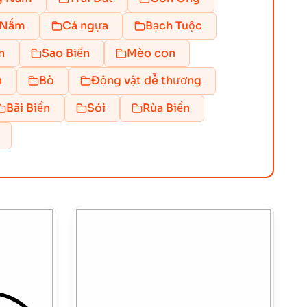
Nấm
Cá ngựa
Bạch Tuộc
n
Sao Biển
Mèo con
n
Bò
Động vật dễ thương
Bãi Biển
Sói
Rùa Biển