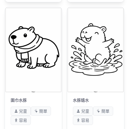
圍巾水豚
水豚嬉水
兒童
簡單
兒童
簡單
容易
容易