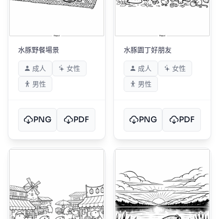
水豚野餐場景
水豚園丁好朋友
成人
女性
成人
女性
男性
男性
PNG
PDF
PNG
PDF