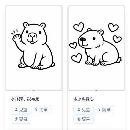
水豚揮手說再見
水豚與愛心
兒童
簡單
兒童
簡單
容易
容易