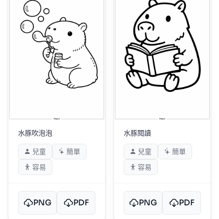
水豚吹泡泡
水豚閱讀
兒童
簡單
兒童
簡單
容易
容易
PNG
PDF
PNG
PDF