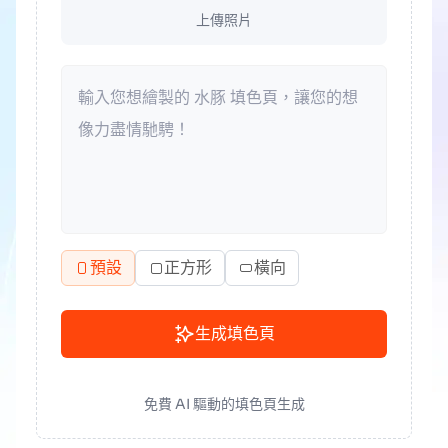
上傳照片
預設
正方形
橫向
生成填色頁
免費 AI 驅動的填色頁生成