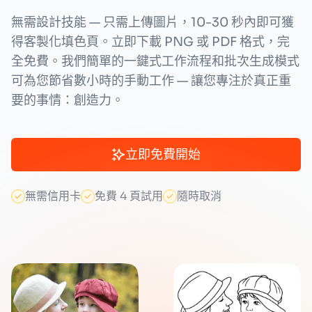
無需設計技能 — 只需上傳圖片，10-30 秒內即可獲
得客製化填色頁。立即下載 PNG 或 PDF 格式，完
全免費。我們簡單的一鍵式工作流程和批次生成模式
可為您節省數小時的手動工作 — 讓您專注於真正重
要的事情：創造力。
立即免費開始
無需信用卡
免費 4 頁試用
隨時取消