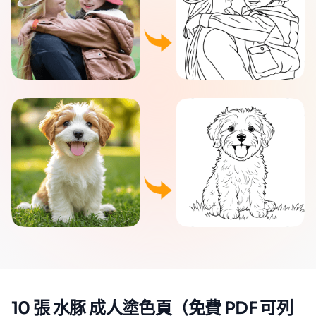
10 張 水豚 成人塗色頁（免費 PDF 可列