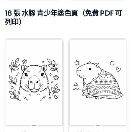
18 張 水豚 青少年塗色頁（免費 PDF 可
列印）