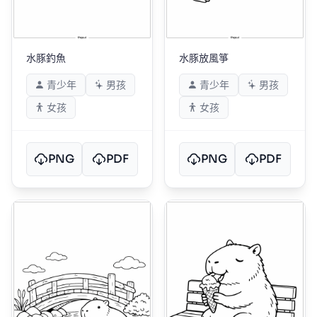
水豚釣魚
水豚放風箏
青少年
男孩
青少年
男孩
女孩
女孩
PNG
PDF
PNG
PDF