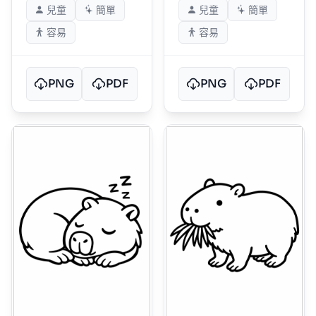
兒童
簡單
兒童
簡單
容易
容易
PNG
PDF
PNG
PDF