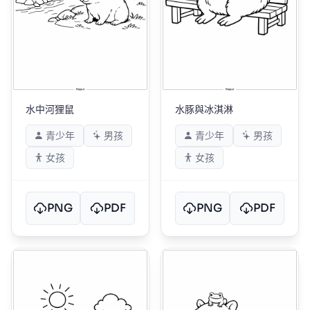
水中河狸鼠
水豚與冰淇淋
青少年
男孩
青少年
男孩
女孩
女孩
PNG
PDF
PNG
PDF