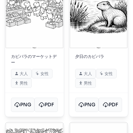
カピバラのマーケットデ
夕日のカピバラ
ー
大人
女性
大人
女性
男性
男性
PNG
PDF
PNG
PDF