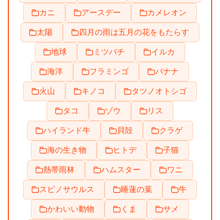
カニ
アースデー
カメレオン
太陽
四月の雨は五月の花をもたらす
地球
ミツバチ
イルカ
海洋
フラミンゴ
バナナ
火山
キノコ
タツノオトシゴ
タコ
ゾウ
リス
ハイランド牛
貝殻
クラゲ
海の生き物
ヒトデ
子猫
熱帯雨林
ハムスター
ワニ
スピノサウルス
睡蓮の葉
牛
かわいい動物
くま
サメ