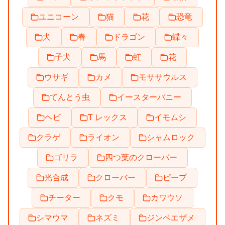
ユニコーン
猫
花
恐竜
犬
春
ドラゴン
蝶々
子犬
馬
虹
花
ウサギ
カメ
モササウルス
てんとう虫
イースターバニー
ヘビ
T レックス
イモムシ
クラゲ
ライオン
シャムロック
ゴリラ
四つ葉のクローバー
光合成
クローバー
ピープ
チーター
クモ
カワウソ
シマウマ
ネズミ
ジンベエザメ