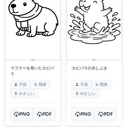
マフラーを巻いたカピバ
カピバラの水しぶき
ラ
子供
簡単
子供
簡単
やさしい
やさしい
PNG
PDF
PNG
PDF