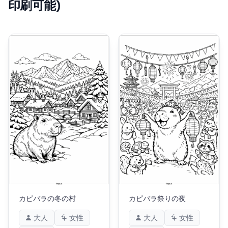
印刷可能)
カピバラの冬の村
カピバラ祭りの夜
大人
女性
大人
女性