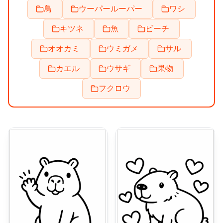
鳥
ウーパールーパー
ワシ
キツネ
魚
ビーチ
オオカミ
ウミガメ
サル
カエル
ウサギ
果物
フクロウ