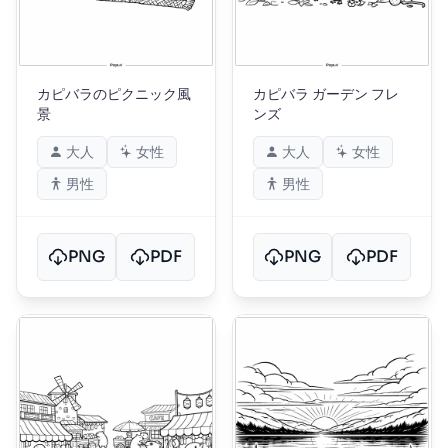
カピバラのピクニック風
カピバラ ガーデン フレ
景
ンズ
大人
女性
大人
女性
男性
男性
PNG
PDF
PNG
PDF