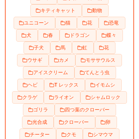
キティキャット
動物
ユニコーン
猫
花
恐竜
犬
春
ドラゴン
蝶々
子犬
馬
虹
花
ウサギ
カメ
モササウルス
アイスクリーム
てんとう虫
ヘビ
T レックス
イモムシ
クラゲ
ライオン
シャムロック
ゴリラ
四つ葉のクローバー
光合成
クローバー
卵
チーター
クモ
シマウマ