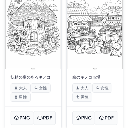
妖精の扉のあるキノコ
森のキノコ市場
大人
女性
大人
女性
男性
男性
PNG
PDF
PNG
PDF