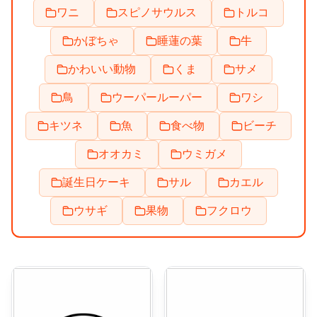
ワニ
スピノサウルス
トルコ
かぼちゃ
睡蓮の葉
牛
かわいい動物
くま
サメ
鳥
ウーパールーパー
ワシ
キツネ
魚
食べ物
ビーチ
オオカミ
ウミガメ
誕生日ケーキ
サル
カエル
ウサギ
果物
フクロウ