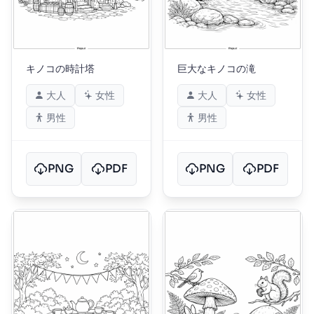
キノコの時計塔
巨大なキノコの滝
大人
女性
大人
女性
男性
男性
PNG
PDF
PNG
PDF