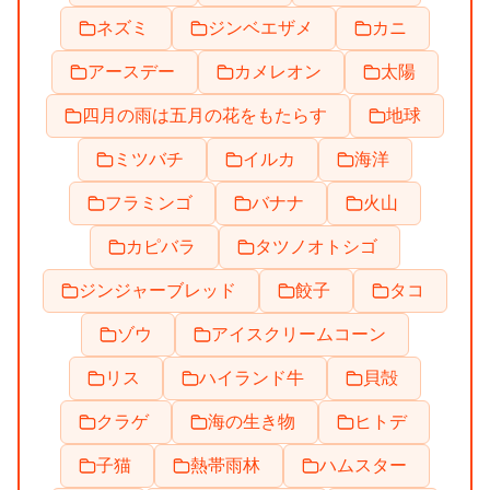
ネズミ
ジンベエザメ
カニ
アースデー
カメレオン
太陽
四月の雨は五月の花をもたらす
地球
ミツバチ
イルカ
海洋
フラミンゴ
バナナ
火山
カピバラ
タツノオトシゴ
ジンジャーブレッド
餃子
タコ
ゾウ
アイスクリームコーン
リス
ハイランド牛
貝殻
クラゲ
海の生き物
ヒトデ
子猫
熱帯雨林
ハムスター