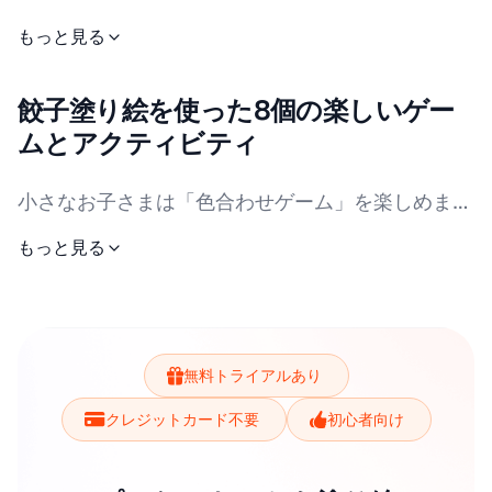
す。
れぞれの特徴を知ると、もっと楽しく塗れます。
もっと見る
小さなお子さまへの塗り絵のアドバイスとしては、
まずクレヨンです。クレヨンは小さなお子さまにぴ
餃子塗り絵を使った8個の楽しいゲー
大きなシンプルな餃子の形を選ぶのがおすすめで
ったりです。持ちやすくて発色がよく、広い面を素
ムとアクティビティ
す。黄色やオレンジなど明るい色を使うと、塗りや
早く塗るのに向いています。餃子の皮の部分を大き
すくて楽しいです。はみ出しても気にしないで、自
くぬりつぶすのに最適です。折れにくいジャンボク
小さなお子さまは「色合わせゲーム」を楽しめま
由に色をつけてみましょう。
す。餃子の塗り絵を完成させた後、塗った色と同じ
レヨンは特におすすめです。
もっと見る
色のものを家の中から探してみましょう。簡単バー
ジョンは赤・青・黄の3色だけで挑戦。慣れてきた
中学生や高校生には、餃子の塗り絵でリアルな質感
色鉛筆は少し大きなお子さまや大人に向いていま
ら、橙や紫などの混色も加えて難易度を上げられま
を表現してみることをおすすめします。焼き目の部
す。細かい部分を丁寧に塗れるので、餃子の塗り絵
す。色を見つけるたびにシールを貼るとさらに盛り
分を濃い茶色にして、皮の白い部分とのコントラス
で折り目や焼き目を繊細に表現するのに役立ちま
無料トライアルあり
上がります。
トを出すと立体感が生まれます。影をつける練習に
す。重ね塗りでグラデーションを作ることもできま
クレジットカード不要
初心者向け
もぴったりです。
す。柔らかめの色鉛筆は発色がよく、仕上がりがき
幼稚園や小学校低学年の子どもたちは「みんなで塗
り絵リレー」が楽しめます。餃子の塗り絵を一枚用
れいです。