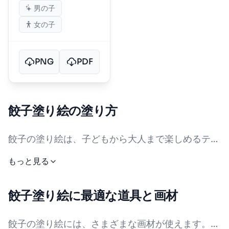
男の子
女の子
PNG
PDF
餃子塗り絵の塗り方
餃子の塗り絵は、子どもから大人まで楽しめるテー
マです。まず、餃子の基本的な色について考えてみ
もっと見る
ましょう。茹でた餃子は白やクリーム色、焼き餃子
はこんがりとした黄金色や薄茶色が特徴です。蒸し
餃子塗り絵に最適な道具と画材
餃子は半透明な白っぽい色をしています。皮の部分
は薄い黄色や白、具材が透けて見えるものもありま
餃子の塗り絵には、さまざまな画材が使えます。そ