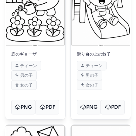
庭のギョーザ
滑り台の上の餃子
ティーン
ティーン
男の子
男の子
女の子
女の子
PNG
PDF
PNG
PDF