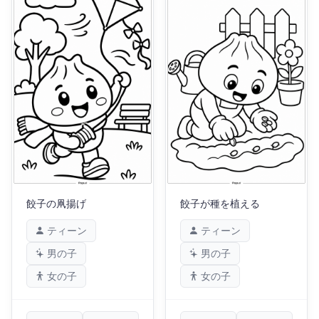
餃子の凧揚げ
餃子が種を植える
ティーン
ティーン
男の子
男の子
女の子
女の子