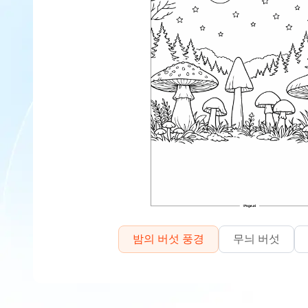
밤의 버섯 풍경
무늬 버섯