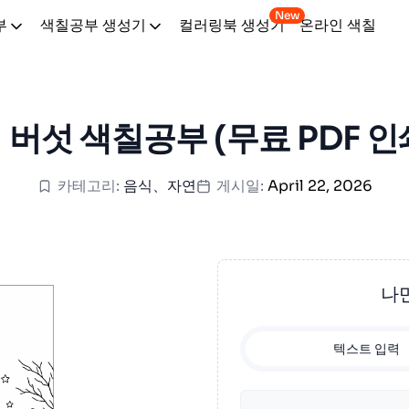
New
부
색칠공부 생성기
컬러링북 생성기
온라인 색칠
 버섯 색칠공부 (무료 PDF 인
카테고리:
음식
、
자연
게시일:
April 22, 2026
나
텍스트 입력