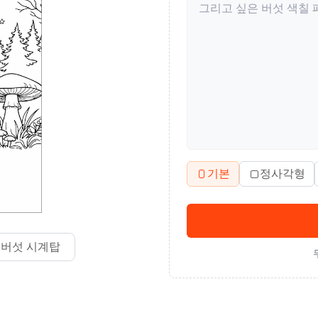
기본
정사각형
버섯 시계탑