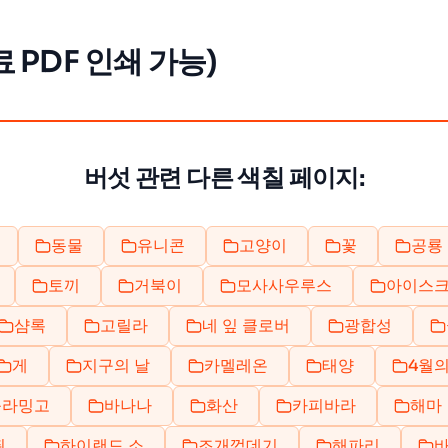
 PDF 인쇄 가능)
버섯 관련 다른 색칠 페이지:
동물
유니콘
고양이
꽃
공룡
토끼
거북이
모사사우루스
아이스
샴록
고릴라
네 잎 클로버
광합성
게
지구의 날
카멜레온
태양
4월의
플라밍고
바나나
화산
카피바라
해마
쥐
하이랜드 소
조개껍데기
해파리
바