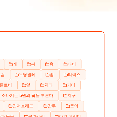
개
봄
용
나비
크림
무당벌레
뱀
티렉스
클로버
알
치타
거미
 소나기는 5월의 꽃을 부른다
지구
진저브레드
만두
문어
다 동물
불가사리
아기 고양이