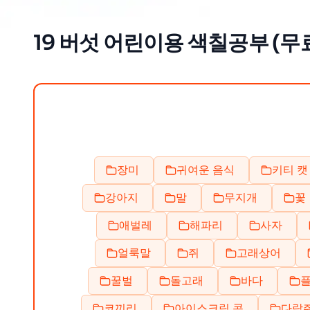
19 버섯 어린이용 색칠공부 (무료
장미
귀여운 음식
키티 캣
강아지
말
무지개
꽃
애벌레
해파리
사자
얼룩말
쥐
고래상어
꿀벌
돌고래
바다
코끼리
아이스크림 콘
다람