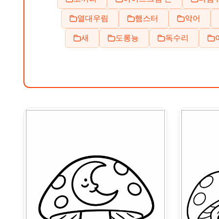
열대우림
햄스터
악어
새
도롱뇽
독수리