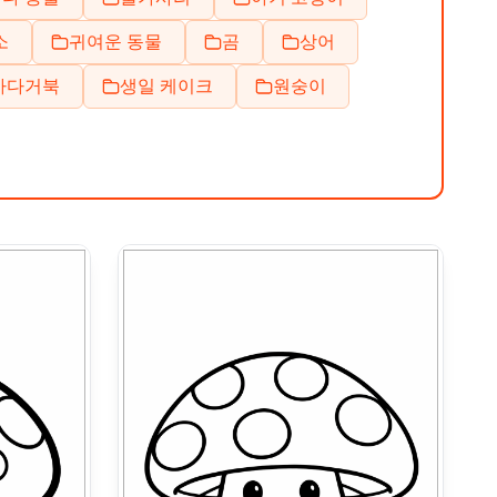
소
귀여운 동물
곰
상어
바다거북
생일 케이크
원숭이