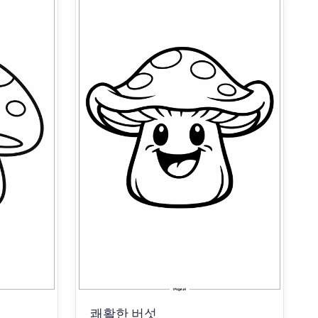
쾌활한 버섯