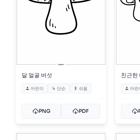
달 얼굴 버섯
친근한 
어린이
단순
쉬움
어린
PNG
PDF