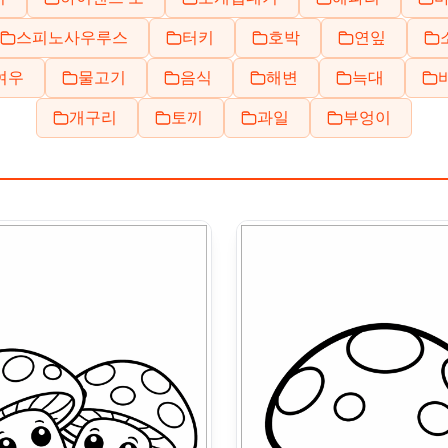
스피노사우루스
터키
호박
연잎
여우
물고기
음식
해변
늑대
개구리
토끼
과일
부엉이