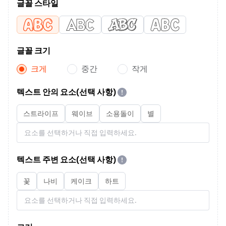
글꼴 스타일
글꼴 크기
크게
중간
작게
텍스트 안의 요소(선택 사항)
스트라이프
웨이브
소용돌이
별
텍스트 주변 요소(선택 사항)
꽃
나비
케이크
하트