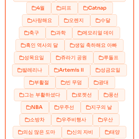
4월
피프
Catnap
사랑해요
오렌지
수달
축구
과학
메모리얼 데이
흑인 역사의 달
생일 축하해요 아빠
성목요일
쥬라기 공원
루돌프
발레리나
Artemis II
성금요일
부활절
빈 무덤
광대
그는 부활하셨다
로켓선
풍선
NBA
우주선
지구의 날
소방차
우주비행사
우산
의심 많은 도마
신의 자비
태양