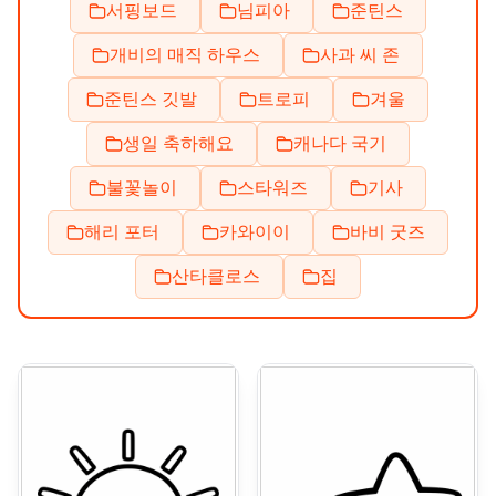
서핑보드
님피아
준틴스
개비의 매직 하우스
사과 씨 존
준틴스 깃발
트로피
겨울
생일 축하해요
캐나다 국기
불꽃놀이
스타워즈
기사
해리 포터
카와이이
바비 굿즈
산타클로스
집