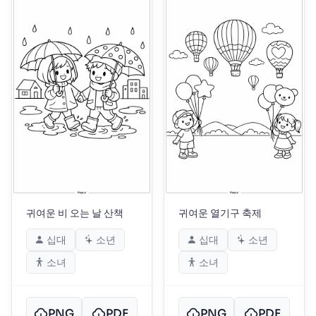
귀여운 비 오는 날 산책
귀여운 열기구 축제
십대
소년
십대
소년
소녀
소녀
PNG
PDF
PNG
PDF