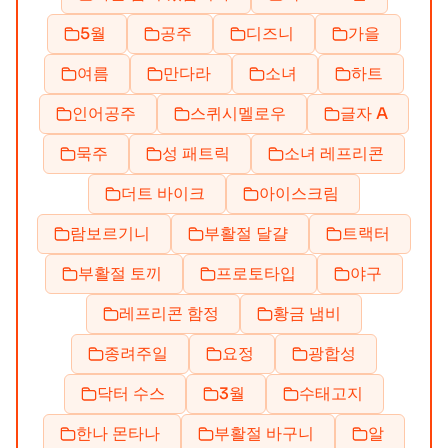
5월
공주
디즈니
가을
여름
만다라
소녀
하트
인어공주
스퀴시멜로우
글자 A
묵주
성 패트릭
소녀 레프리콘
더트 바이크
아이스크림
람보르기니
부활절 달걀
트랙터
부활절 토끼
프로토타입
야구
레프리콘 함정
황금 냄비
종려주일
요정
광합성
닥터 수스
3월
수태고지
한나 몬타나
부활절 바구니
알