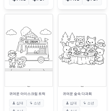
귀여운 아이스크림 트럭
귀여운 숲속 다과회
십대
소년
십대
소년