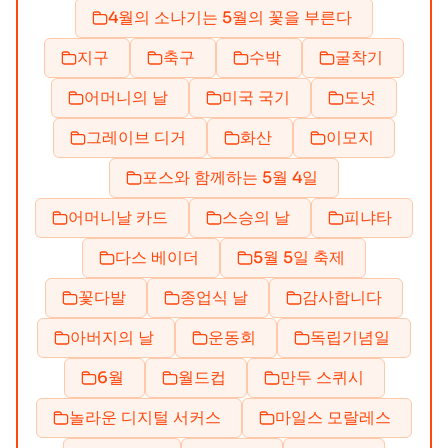
4월의 소나기는 5월의 꽃을 부른다
지구
축구
수박
굴착기
어머니의 날
미국 국기
도넛
그레이브 디거
화산
이모지
포스와 함께하는 5월 4일
어머니날 카드
스승의 날
피냐타
다스 베이더
5월 5일 축제
꽃다발
종업식 날
감사합니다
아버지의 날
운동회
독립기념일
6월
월드컵
만두 스퀴시
놀라운 디지털 서커스
마일스 모랄레스