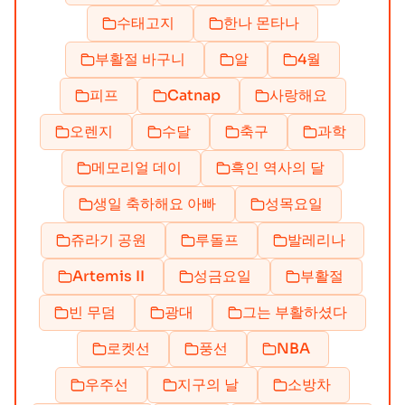
수태고지
한나 몬타나
부활절 바구니
알
4월
피프
Catnap
사랑해요
오렌지
수달
축구
과학
메모리얼 데이
흑인 역사의 달
생일 축하해요 아빠
성목요일
쥬라기 공원
루돌프
발레리나
Artemis II
성금요일
부활절
빈 무덤
광대
그는 부활하셨다
로켓선
풍선
NBA
우주선
지구의 날
소방차