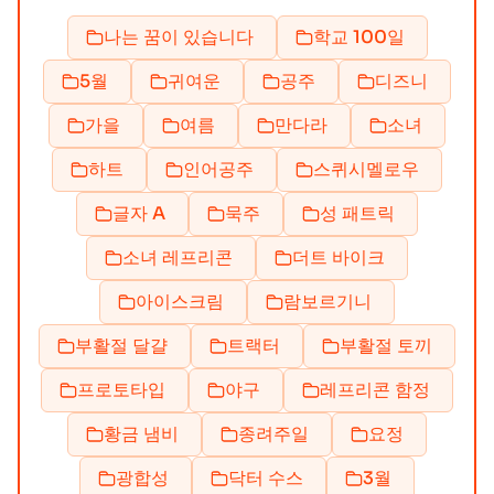
나는 꿈이 있습니다
학교 100일
5월
귀여운
공주
디즈니
가을
여름
만다라
소녀
하트
인어공주
스퀴시멜로우
글자 A
묵주
성 패트릭
소녀 레프리콘
더트 바이크
아이스크림
람보르기니
부활절 달걀
트랙터
부활절 토끼
프로토타입
야구
레프리콘 함정
황금 냄비
종려주일
요정
광합성
닥터 수스
3월