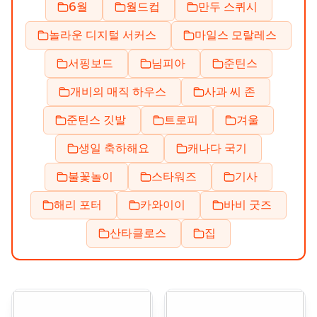
6월
월드컵
만두 스퀴시
놀라운 디지털 서커스
마일스 모랄레스
서핑보드
님피아
준틴스
개비의 매직 하우스
사과 씨 존
준틴스 깃발
트로피
겨울
생일 축하해요
캐나다 국기
불꽃놀이
스타워즈
기사
해리 포터
카와이이
바비 굿즈
산타클로스
집