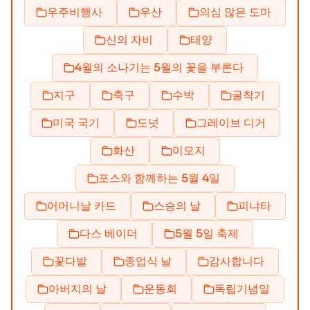
우주비행사
우산
의심 많은 도마
신의 자비
태양
4월의 소나기는 5월의 꽃을 부른다
지구
축구
수박
굴착기
미국 국기
도넛
그레이브 디거
화산
이모지
포스와 함께하는 5월 4일
어머니날 카드
스승의 날
피냐타
다스 베이더
5월 5일 축제
꽃다발
종업식 날
감사합니다
아버지의 날
운동회
독립기념일