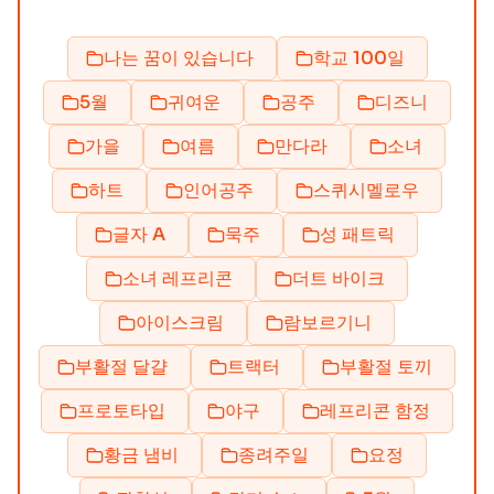
나는 꿈이 있습니다
학교 100일
5월
귀여운
공주
디즈니
가을
여름
만다라
소녀
하트
인어공주
스퀴시멜로우
글자 A
묵주
성 패트릭
소녀 레프리콘
더트 바이크
아이스크림
람보르기니
부활절 달걀
트랙터
부활절 토끼
프로토타입
야구
레프리콘 함정
황금 냄비
종려주일
요정