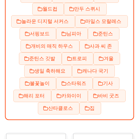
월드컵
만두 스퀴시
놀라운 디지털 서커스
마일스 모랄레스
서핑보드
님피아
준틴스
개비의 매직 하우스
사과 씨 존
준틴스 깃발
트로피
겨울
생일 축하해요
캐나다 국기
불꽃놀이
스타워즈
기사
해리 포터
카와이이
바비 굿즈
산타클로스
집