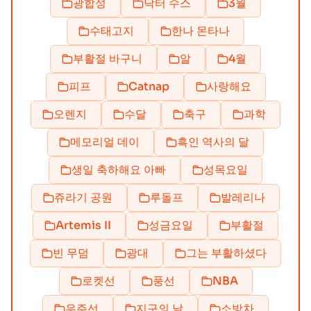
광합성
닥터 수스
3월
수태고지
한나 몬타나
부활절 바구니
알
4월
피프
Catnap
사랑해요
오렌지
수달
축구
과학
메모리얼 데이
흑인 역사의 달
생일 축하해요 아빠
성목요일
쥬라기 공원
루돌프
발레리나
Artemis II
성금요일
부활절
빈 무덤
광대
그는 부활하셨다
로켓선
풍선
NBA
우주선
지구의 날
소방차