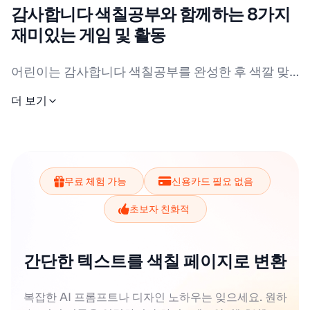
로는 금색이나 은색 펜으로 포인트를 주거나, 무지개
합니다. 크레용은 부드러운 표현에 좋고, 색연필은 세
감사합니다 색칠공부와 함께하는 8가지
색 그라데이션을 활용하는 방법도 있습니다. 감사합
밀한 부분을 채우기에 좋습니다. 청소년이나 성인은
재미있는 게임 및 활동
니다 색칠공부를 할 때에는 전통적인 색상에서 벗어
마커와 수채화펜을 사용해 선명하고 화려한 색을 표
나 자연에서 볼 수 있는 돌 멜란지 색깔이나 현대적인
현할 수 있습니다. 반짝이 스티커나 글리터 가루를 추
어린이는 감사합니다 색칠공부를 완성한 후 색깔 맞
형광색도 시도해 보는 것이 좋습니다. 이렇게 다양한
추기 게임을 할 수 있습니다. 간단한 버전으로 색깔 카
가하면 감사의 마음을 더욱 빛나게 꾸밀 수 있습니다.
더 보기
드를 이용해 같은 색 찾기를 하고, 어려운 버전으로 다
색상을 활용하면 감사합니다 색칠공부가 더욱 특별해
다양한 도구를 함께 사용해 보세요. 예를 들어, 색연필
양한 색의 부위를 기억해 맞추는 게임으로 확장 가능
집니다. 여럿이 함께 색칠하며 서로의 색 선택을 비교
로 기본 색을 칠하고 마커로 윤곽을 강조하면서 글리
합니다.
하는 것도 재미있습니다. 그러니 다양한 색깔로 자유
터로 포인트를 주면 멋진 작품이 완성됩니다. 감사합
롭게 표현해 보세요!
니다 색칠공부는 폭넓은 연령층이 즐길 수 있기 때문
무료 체험 가능
신용카드 필요 없음
청소년은 감사합니다 색칠공부를 여러 명이 같이 색
에, 각 도구가 지닌 특징과 장점을 활용하면 색칠 시간
칠하는 협력 게임으로 즐길 수 있습니다. 한 사람이 일
초보자 친화적
이 더욱 즐거워질 것입니다. 도구를 다양하게 조합하
부만 칠하고 다음 사람에게 이어 이어 완성하는 방식
입니다. 색상 조합을 함께 의논하며 창의력을 높일 수
며 자신만의 스타일을 찾아보는 것도 재미있는 경험
간단한 텍스트를 색칠 페이지로 변환
있습니다.
이 됩니다. 평소에 쓰던 도구 외에 새로운 재료까지 활
용해 보면 새로운 표현도 발견할 수 있습니다.
복잡한 AI 프롬프트나 디자인 노하우는 잊으세요. 원하
남녀노인은 감사합니다 색칠공부로 만든 미니 카드