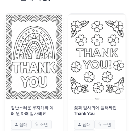
장난스러운 무지개와 여
꽃과 잎사귀에 둘러싸인
러 원 아래 감사해요
Thank You
십대
소년
십대
소년