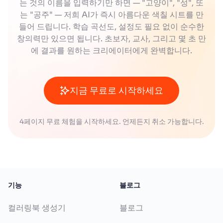
는 것의 이름을 입력하기만 하면 — "고양이", "성", 또
세트를 만들어서 색깔별로 분류하는 맞추기 놀이를
는 "공주" — 저희 AI가 즉시 아름다운 색칠 시트를 만
할 수 있습니다. 간단한 분류 놀이부터, 색깔을 테마로
들어 드립니다. 학습 곡선도, 설정도 필요 없이 순수한
한 스토리 만들기 활동으로도 발전할 수 있습니다.
창의력만 있으면 됩니다. 초보자, 교사, 그리고 몇 초 만
에 결과를 원하는 크리에이터에게 완벽합니다.
어린이와 성인은 감사합니다 색칠공부를 완성한 후,
색칠된 그림을 바탕으로 주사위 색깔 게임을 만들 수
지금 무료로 시작하세요
있습니다. 주사위 색과 일치하는 부위를 색칠하는 규
칙으로 혼자서도 즐길 수 있고, 여러 명이 경쟁하는 게
임으로도 변형 가능합니다.
4페이지 무료 체험을 시작하세요. 언제든지 취소 가능합니다.
모든 연령대는 감사합니다 색칠공부를 활용해 보상판
만들기를 할 수 있습니다. 좋은 행동이나 숙제를 완료
할 때마다 특정 색칠공부 그림에 색을 칠해 칭찬 스티
기능
블로그
커를 붙입니다. 쉽고 재미있게 자기 발전을 도울 수 있
습니다.
컬러링북 생성기
블로그