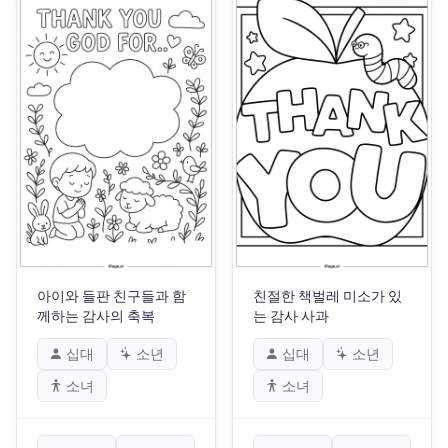
아이와 들판 친구들과 함
친절한 책벌레 미소가 있
께하는 감사의 축복
는 감사 사과
십대
소년
십대
소년
소녀
소녀