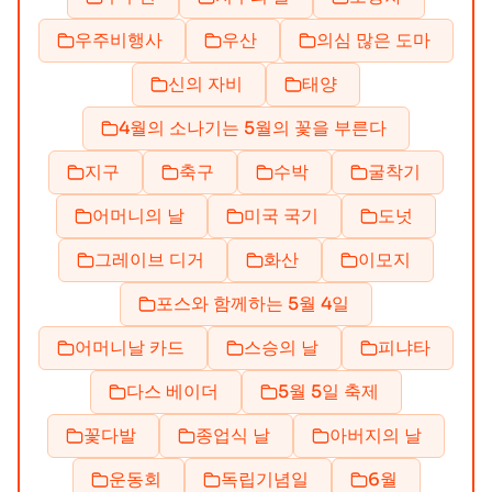
우주비행사
우산
의심 많은 도마
신의 자비
태양
4월의 소나기는 5월의 꽃을 부른다
지구
축구
수박
굴착기
어머니의 날
미국 국기
도넛
그레이브 디거
화산
이모지
포스와 함께하는 5월 4일
어머니날 카드
스승의 날
피냐타
다스 베이더
5월 5일 축제
꽃다발
종업식 날
아버지의 날
운동회
독립기념일
6월