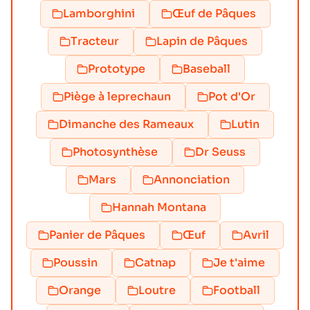
Lamborghini
Œuf de Pâques
Tracteur
Lapin de Pâques
Prototype
Baseball
Piège à leprechaun
Pot d'Or
Dimanche des Rameaux
Lutin
Photosynthèse
Dr Seuss
Mars
Annonciation
Hannah Montana
Panier de Pâques
Œuf
Avril
Poussin
Catnap
Je t'aime
Orange
Loutre
Football