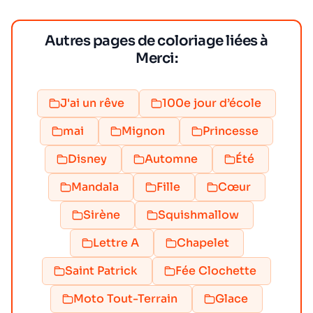
Autres pages de coloriage liées à
Merci:
J'ai un rêve
100e jour d’école
mai
Mignon
Princesse
Disney
Automne
Été
Mandala
Fille
Cœur
Sirène
Squishmallow
Lettre A
Chapelet
Saint Patrick
Fée Clochette
Moto Tout-Terrain
Glace