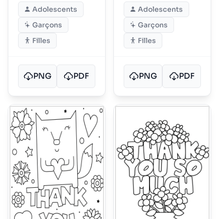
entouré de
Adolescents
Adolescents
marguerites
dansantes
Garçons
Garçons
Filles
Filles
PNG
PDF
PNG
PDF