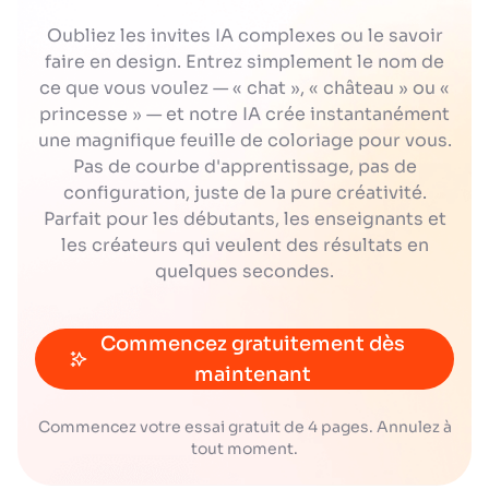
Chaque outil aide à apporter une ambiance
plusieurs pages liées.
Oubliez les invites IA complexes ou le savoir
particulière à la page : douce et légère avec
faire en design. Entrez simplement le nom de
les crayons, éclatante avec les marqueurs, ou
ce que vous voulez — « chat », « château » ou «
Les adolescents peuvent organiser un défi de
princesse » — et notre IA crée instantanément
remplissage chronométré sur leurs pages de
subtile et artistique avec les aquarelles.
une magnifique feuille de coloriage pour vous.
coloriage Merci, en essayant de terminer un
Laissez-vous guider par vos envies pour vos
Pas de courbe d'apprentissage, pas de
motif simple le plus vite possible. Une option
pages de coloriage Merci !
configuration, juste de la pure créativité.
plus difficile est d’ajouter des effets d’ombre
Parfait pour les débutants, les enseignants et
et dégradés.
les créateurs qui veulent des résultats en
quelques secondes.
Les adultes peuvent utiliser leurs pages de
coloriage Merci pour créer un tableau de
Commencez gratuitement dès
récompenses personnalisé, en coloriant
maintenant
chaque section après avoir atteint un objectif
personnel. Une approche plus avancée
Commencez votre essai gratuit de 4 pages. Annulez à
tout moment.
consiste à utiliser plusieurs médiums pour
enrichir le rendu.