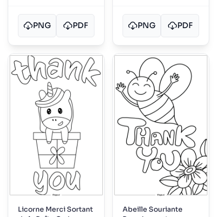
PNG
PDF
PNG
PDF
Licorne Merci Sortant
Abeille Souriante