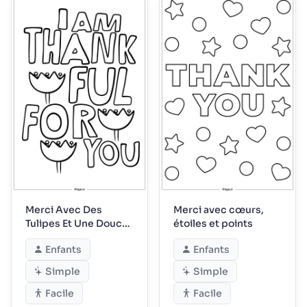
Merci Avec Des
Merci avec cœurs,
Tulipes Et Une Douce
étoiles et points
Gratitude
Enfants
Enfants
Simple
Simple
Facile
Facile