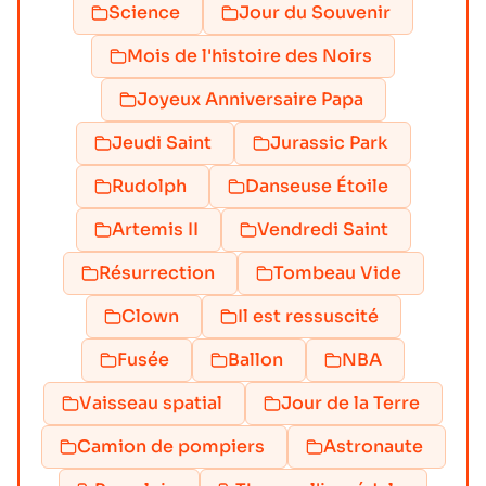
Science
Jour du Souvenir
Mois de l'histoire des Noirs
Joyeux Anniversaire Papa
Jeudi Saint
Jurassic Park
Rudolph
Danseuse Étoile
Artemis II
Vendredi Saint
Résurrection
Tombeau Vide
Clown
Il est ressuscité
Fusée
Ballon
NBA
Vaisseau spatial
Jour de la Terre
Camion de pompiers
Astronaute