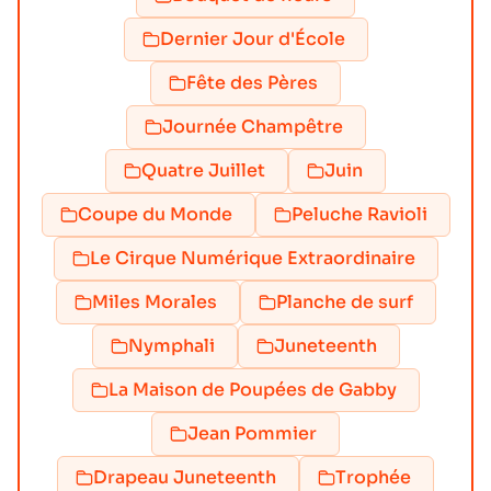
Dernier Jour d'École
Fête des Pères
Journée Champêtre
Quatre Juillet
Juin
Coupe du Monde
Peluche Ravioli
Le Cirque Numérique Extraordinaire
Miles Morales
Planche de surf
Nymphali
Juneteenth
La Maison de Poupées de Gabby
Jean Pommier
Drapeau Juneteenth
Trophée