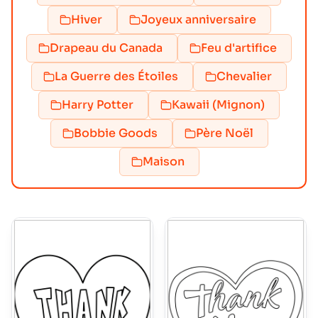
Hiver
Joyeux anniversaire
Drapeau du Canada
Feu d'artifice
La Guerre des Étoiles
Chevalier
Harry Potter
Kawaii (Mignon)
Bobbie Goods
Père Noël
Maison