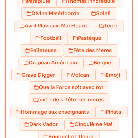
Parapluie
Thomas l'incrédule
Divine Miséricorde
Soleil
Avril Pluvieux, Mai Fleurit
Terre
Football
Pastèque
Pelleteuse
Fête des Mères
Drapeau Américain
Beignet
Grave Digger
Volcan
Emoji
Que la Force soit avec toi
carte de la fête des mères
Hommage aux enseignants
Piñata
Dark Vador
Cinquième Mai
Bouquet de fleurs