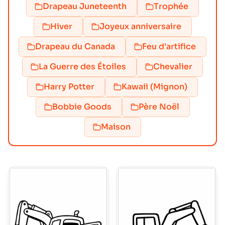
Drapeau Juneteenth
Trophée
Hiver
Joyeux anniversaire
Drapeau du Canada
Feu d'artifice
La Guerre des Étoiles
Chevalier
Harry Potter
Kawaii (Mignon)
Bobbie Goods
Père Noël
Maison