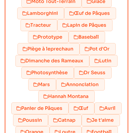
Moto Tout-Terrain
Glace
Lamborghini
Œuf de Pâques
Tracteur
Lapin de Pâques
Prototype
Baseball
Piège à leprechaun
Pot d'Or
Dimanche des Rameaux
Lutin
Photosynthèse
Dr Seuss
Mars
Annonciation
Hannah Montana
Panier de Pâques
Œuf
Avril
Poussin
Catnap
Je t'aime
Orange
Loutre
Football