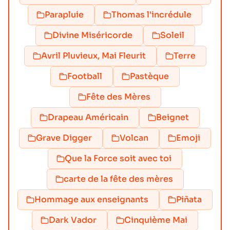
Parapluie
Thomas l'incrédule
Divine Miséricorde
Soleil
Avril Pluvieux, Mai Fleurit
Terre
Football
Pastèque
Fête des Mères
Drapeau Américain
Beignet
Grave Digger
Volcan
Emoji
Que la Force soit avec toi
carte de la fête des mères
Hommage aux enseignants
Piñata
Dark Vador
Cinquième Mai