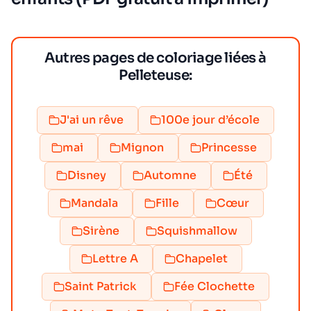
Autres pages de coloriage liées à
Pelleteuse:
J'ai un rêve
100e jour d’école
mai
Mignon
Princesse
Disney
Automne
Été
Mandala
Fille
Cœur
Sirène
Squishmallow
Lettre A
Chapelet
Saint Patrick
Fée Clochette