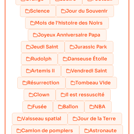
Science
Jour du Souvenir
Mois de l'histoire des Noirs
Joyeux Anniversaire Papa
Jeudi Saint
Jurassic Park
Rudolph
Danseuse Étoile
Artemis II
Vendredi Saint
Résurrection
Tombeau Vide
Clown
Il est ressuscité
Fusée
Ballon
NBA
Vaisseau spatial
Jour de la Terre
Camion de pompiers
Astronaute