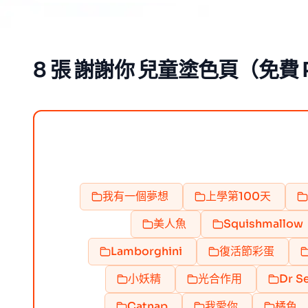
8 張 謝謝你 兒童塗色頁（免費 
我有一個夢想
上學第100天
美人魚
Squishmallow
Lamborghini
復活節彩蛋
小妖精
光合作用
Dr S
Catnap
我愛你
橘色