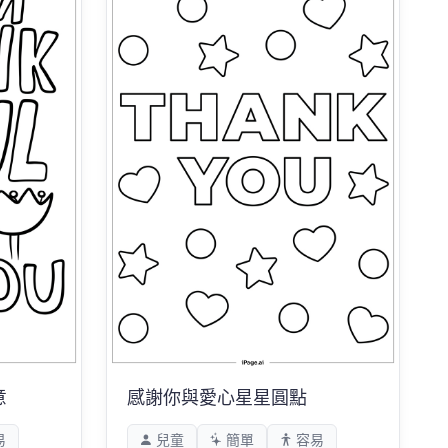
意
感謝你與愛心星星圓點
易
兒童
簡單
容易