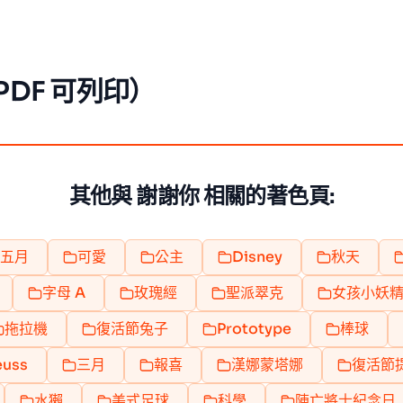
PDF 可列印）
其他與 謝謝你 相關的著色頁:
五月
可愛
公主
Disney
秋天
字母 A
玫瑰經
聖派翠克
女孩小妖
拖拉機
復活節兔子
Prototype
棒球
euss
三月
報喜
漢娜蒙塔娜
復活節
水獺
美式足球
科學
陣亡將士紀念日