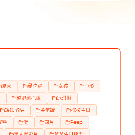
夏天
曼陀羅
女孩
心形
精
越野摩托車
冰淇淋
矮妖陷阱
金幣罐
棕枝主日
提籃
蛋
四月
Peep
黑人歷史月
爸爸生日快樂