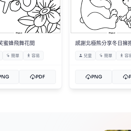
笑蜜蜂飛舞花間
感謝北極熊分享冬日擁
簡單
容易
兒童
簡單
容
PNG
PDF
PNG