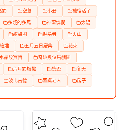
活節
空墓
小丑
祂復活了
多疑的多馬
神聖憐憫
太陽
甜甜圈
掘墓者
火山
維達
五月五日慶典
花束
水晶餃寶寶
奇妙數位馬戲團
六月節旗幟
獎盃
冬天
波比古德
聖誕老人
房子