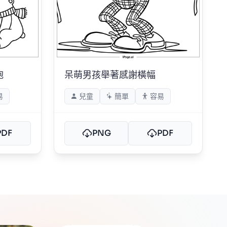
抱
呆萌男孩舉著感謝橫幅
易
兒童
簡單
容易
PDF
PNG
PDF