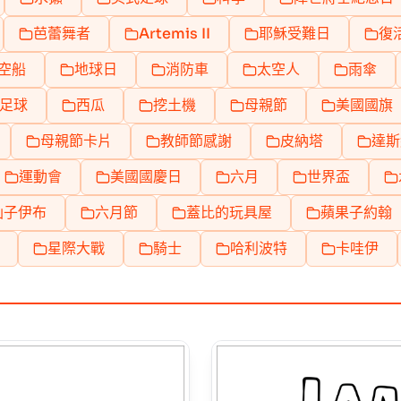
芭蕾舞者
Artemis II
耶穌受難日
復
空船
地球日
消防車
太空人
雨傘
足球
西瓜
挖土機
母親節
美國國旗
母親節卡片
教師節感謝
皮納塔
達斯
運動會
美國國慶日
六月
世界盃
仙子伊布
六月節
蓋比的玩具屋
蘋果子約翰
星際大戰
騎士
哈利波特
卡哇伊