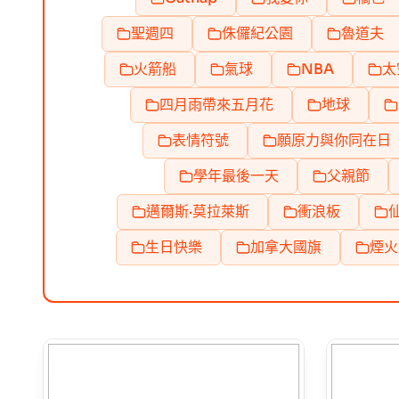
聖週四
侏儸紀公園
魯道夫
火箭船
氣球
NBA
太
四月雨帶來五月花
地球
表情符號
願原力與你同在日
學年最後一天
父親節
邁爾斯·莫拉萊斯
衝浪板
生日快樂
加拿大國旗
煙火