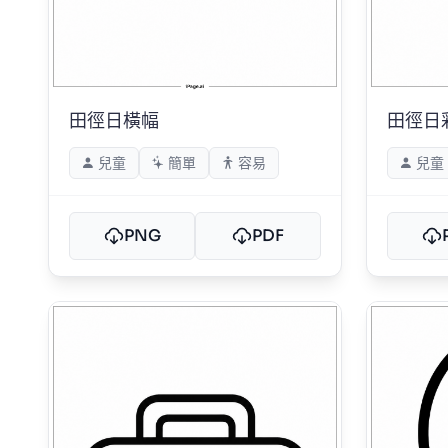
田徑日橫幅
田徑日
兒童
簡單
容易
兒童
PNG
PDF