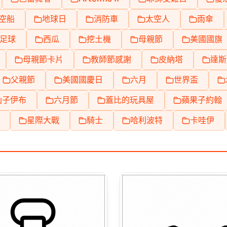
空船
地球日
消防車
太空人
雨傘
足球
西瓜
挖土機
母親節
美國國旗
母親節卡片
教師節感謝
皮納塔
達斯
父親節
美國國慶日
六月
世界盃
仙子伊布
六月節
蓋比的玩具屋
蘋果子約翰
星際大戰
騎士
哈利波特
卡哇伊