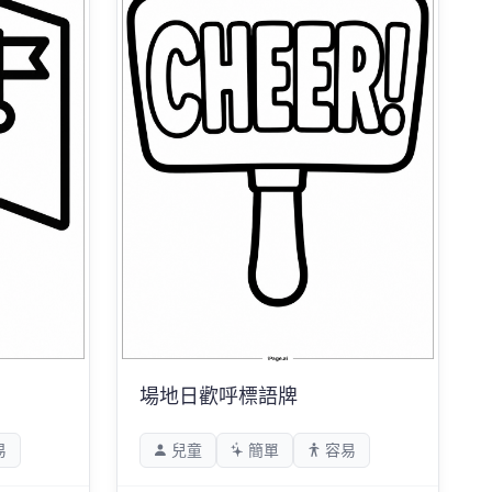
場地日歡呼標語牌
易
兒童
簡單
容易