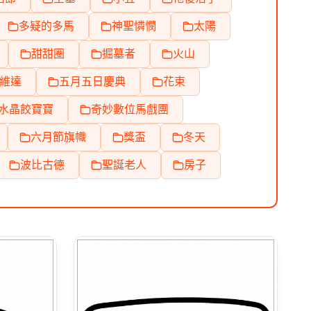
多疑的多馬
神聖憐憫
太陽
甜甜圈
掘墓者
火山
維達
五月五日慶典
花束
水晶餃寶寶
奇妙數位馬戲團
六月節旗幟
獎盃
冬天
波比古德
聖誕老人
房子