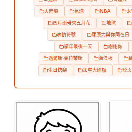
火箭船
氣球
NBA
太
四月雨帶來五月花
地球
表情符號
願原力與你同在日
學年最後一天
謝謝你
邁爾斯·莫拉萊斯
衝浪板
生日快樂
加拿大國旗
煙火