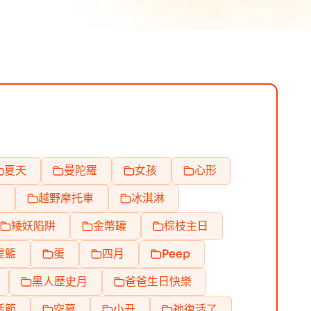
夏天
曼陀羅
女孩
心形
精
越野摩托車
冰淇淋
矮妖陷阱
金幣罐
棕枝主日
提籃
蛋
四月
Peep
黑人歷史月
爸爸生日快樂
活節
空墓
小丑
祂復活了