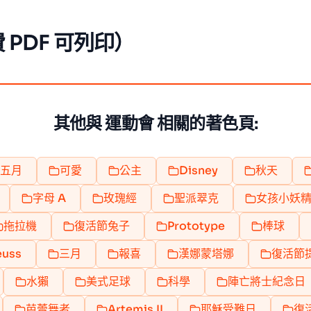
 PDF 可列印）
其他與 運動會 相關的著色頁:
五月
可愛
公主
Disney
秋天
字母 A
玫瑰經
聖派翠克
女孩小妖
拖拉機
復活節兔子
Prototype
棒球
euss
三月
報喜
漢娜蒙塔娜
復活節
水獺
美式足球
科學
陣亡將士紀念日
芭蕾舞者
Artemis II
耶穌受難日
復