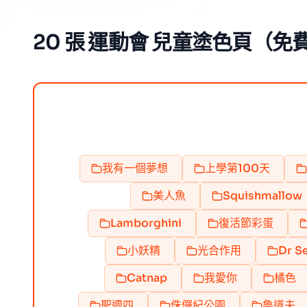
20 張 運動會 兒童塗色頁（免費
我有一個夢想
上學第100天
美人魚
Squishmallow
Lamborghini
復活節彩蛋
小妖精
光合作用
Dr S
Catnap
我愛你
橘色
聖週四
侏儸紀公園
魯道夫