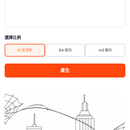
選擇比例
1:1 正方形
3:4 縱向
4:3 橫向
產生