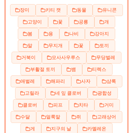
장미
키티 캣
동물
유니콘
고양이
꽃
공룡
개
봄
용
나비
강아지
말
무지개
꽃
토끼
거북이
모사사우루스
무당벌레
부활절 토끼
뱀
티렉스
애벌레
해파리
사자
샴록
고릴라
네 잎 클로버
광합성
클로버
피프
치타
거미
수달
얼룩말
쥐
고래상어
게
지구의 날
카멜레온