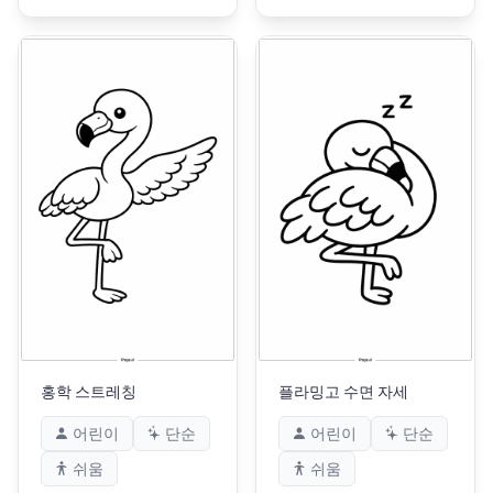
홍학 스트레칭
플라밍고 수면 자세
어린이
단순
어린이
단순
쉬움
쉬움