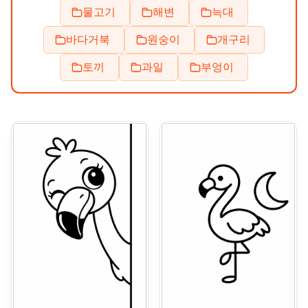
물고기
해변
늑대
바다거북
원숭이
개구리
토끼
과일
부엉이