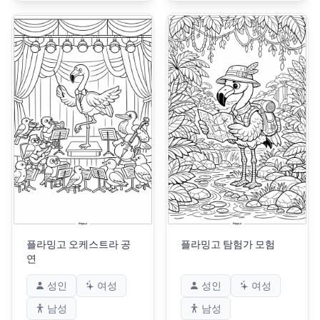
플라밍고 오케스트라 공
플라밍고 탐험가 모험
연
성인
여성
성인
여성
남성
남성