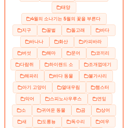
태양
4월의 소나기는 5월의 꽃을 부른다
지구
꿀벌
돌고래
바다
바나나
화산
카피바라
버섯
해마
문어
코끼리
다람쥐
하이랜드 소
조개껍데기
해파리
바다 동물
불가사리
아기 고양이
열대우림
햄스터
악어
스피노사우루스
연잎
소
귀여운 동물
곰
상어
새
도롱뇽
독수리
여우