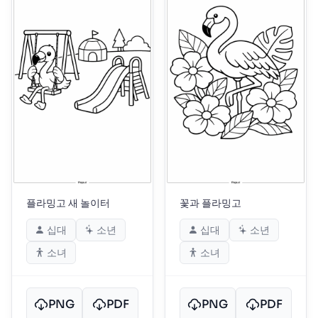
플라밍고 새 놀이터
꽃과 플라밍고
십대
소년
십대
소년
소녀
소녀
PNG
PDF
PNG
PDF