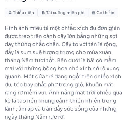
Thiếu niên
Tải xuống miễn phí
Có thể in
Hình ảnh miêu tả một chiếc xích đu đơn giản
được treo trên cành cây lớn bằng những sợi
dây thừng chắc chắn. Cây to với tán lá rộng,
đầy lá sum suê tượng trưng cho mùa xuân
tháng Năm tươi tốt. Bên dưới là bãi cỏ mềm
mại với những bông hoa nhỏ xinh nở rộ xung
quanh. Một đứa trẻ đang ngồi trên chiếc xích
đu, tóc bay phất phơ trong gió, khuôn mặt
rạng rỡ niềm vui. Ánh nắng mặt trời chiếu qua
kẽ lá tạo nên khung cảnh thiên nhiên trong
lành, ấm áp và tràn đầy sức sống của những
ngày tháng Năm rực rỡ.