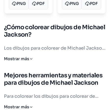
PNG
PDF
PNG
PDF
¿Cómo colorear dibujos de Michael
Jackson?
Los dibujos para colorear de Michael Jackson
son una forma divertida de celebrar al Rey del
Mostrar más
Pop. Sus imágenes tienen colores muy
reconocibles. El negro y el blanco son los más
Mejores herramientas y materiales
usados en su ropa clásica. El rojo brillante del
para dibujos de Michael Jackson
traje de "Thriller" es uno de los más famosos.
El dorado aparece en muchos de sus
Para colorear los dibujos para colorear de
accesorios y escenarios.
Michael Jackson, hay muchas herramientas
Mostrar más