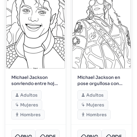
Michael Jackson
Michael Jackson en
sonriendo entre hojas
pose orgullosa con
y patrones
armadura
Adultos
Adultos
ornamentada
Mujeres
Mujeres
Hombres
Hombres
PNG
PDF
PNG
PDF