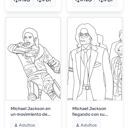
Michael Jackson en
Michael Jackson
un movimiento de
llegando con su
baile enérgico en el
séquito en trajes
Adultos
Adultos
escenario