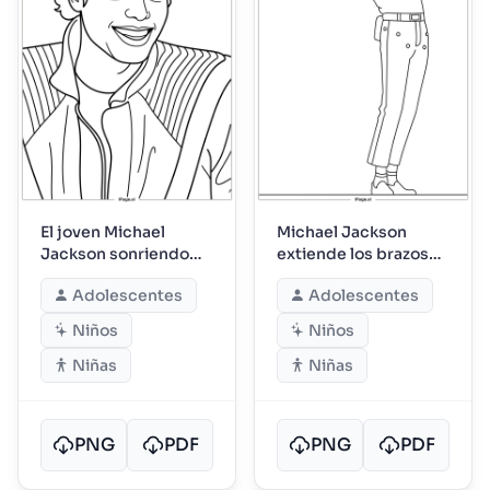
El joven Michael
Michael Jackson
Jackson sonriendo
extiende los brazos
con chaqueta de
en pose triunfal
Adolescentes
Adolescentes
rayas
Niños
Niños
Niñas
Niñas
PNG
PDF
PNG
PDF