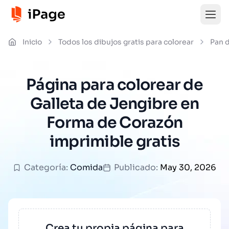
Inicio
Todos los dibujos gratis para colorear
Pan 
Página para colorear de
Galleta de Jengibre en
Forma de Corazón
imprimible gratis
Categoría:
Comida
Publicado:
May 30, 2026
Crea tu propia página para