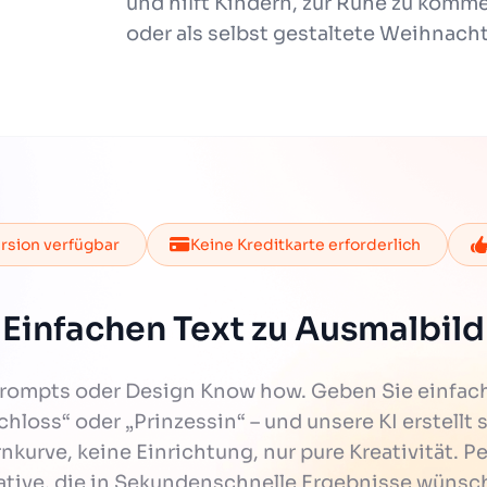
und hilft Kindern, zur Ruhe zu komme
oder als selbst gestaltete Weihnach
rsion verfügbar
Keine Kreditkarte erforderlich
Einfachen Text zu Ausmalbild
Prompts oder Design Know how. Geben Sie einfac
chloss“ oder „Prinzessin“ – und unsere KI erstell
nkurve, keine Einrichtung, nur pure Kreativität. P
ative, die in Sekundenschnelle Ergebnisse wünsc