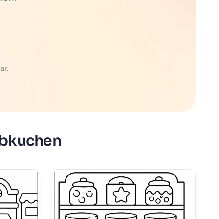
ar.
ebkuchen