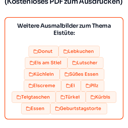
(Kostenloses PDF zum Ausdrucken)
Weitere Ausmalbilder zum Thema
Eistüte:
Donut
Lebkuchen
Eis am Stiel
Lutscher
Küchlein
Süßes Essen
Eiscreme
Ei
Pilz
Teigtaschen
Türkei
Kürbis
Essen
Geburtstagstorte