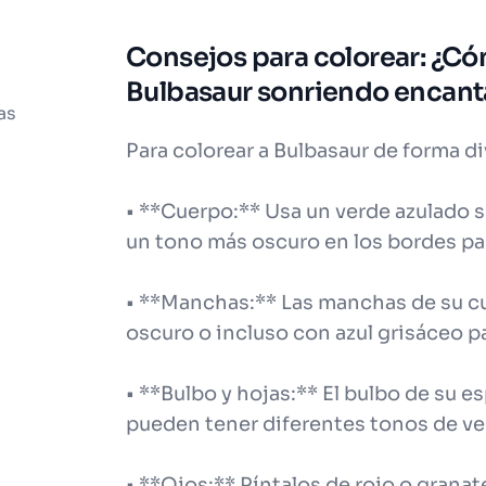
Consejos para colorear: ¿Có
Bulbasaur sonriendo encant
as
Para colorear a Bulbasaur de forma di
• **Cuerpo:** Usa un verde azulado s
un tono más oscuro en los bordes pa
• **Manchas:** Las manchas de su c
oscuro o incluso con azul grisáceo pa
• **Bulbo y hojas:** El bulbo de su e
pueden tener diferentes tonos de ver
• **Ojos:** Píntalos de rojo o grana