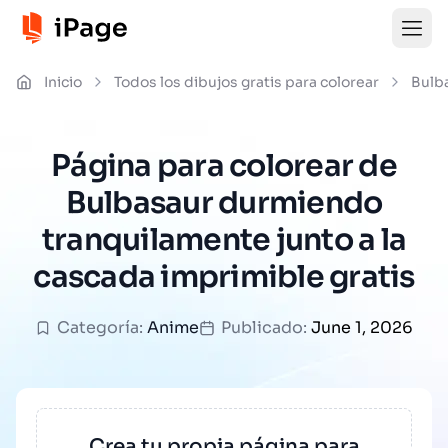
Inicio
Todos los dibujos gratis para colorear
Bulb
Página para colorear de
Bulbasaur durmiendo
tranquilamente junto a la
cascada imprimible gratis
Categoría:
Anime
Publicado:
June 1, 2026
Crea tu propia página para