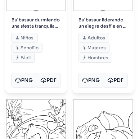
Bulbasaur durmiendo
Bulbasaur liderando
una siesta tranquila
un alegre desfile en el
por la tarde
bosque
Niños
Adultos
Sencillo
Mujeres
Fácil
Hombres
PNG
PDF
PNG
PDF