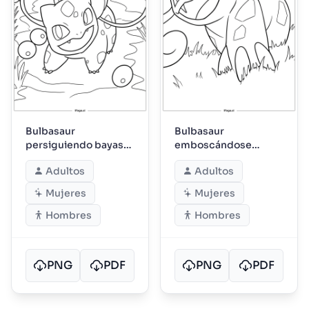
Bulbasaur
Bulbasaur
persiguiendo bayas
emboscándose
mientras los amigos
juguetonamente
Adultos
Adultos
del bosque observan
entre la hierba alta
Mujeres
Mujeres
Hombres
Hombres
PNG
PDF
PNG
PDF