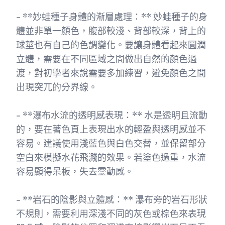
- **妙蛙種子身體的漸層處理：** 妙蛙種子的身
體並非單一顏色，腹部較淺、背部較深，背上的
球莖也有自己的色調變化。要讓身體看起來圓潤
立體，需要在不同區域之間做出自然的顏色過
渡，對初學者來說需要多加練習，避免顏色之間
出現突兀的分界線。
- **瀑布水流的透明感表現：** 水是透明且流動
的，要在著色頁上表現出水的輕盈與透明感並不
容易。建議使用淺藍色與白色交替，並保留部分
空白來模擬水花飛濺的效果。若塗色過重，水流
容易顯得呆板，失去靈動感。
- **岩石的陰影與立體感：** 瀑布旁的岩石形狀
不規則，需要利用深淺不同的灰色或棕色來表現