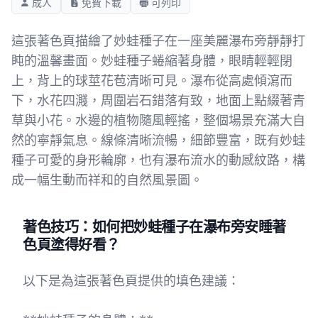
成人
免費下載
可列印
這張著色頁描繪了妙蛙種子在一座美麗瀑布旁靜靜打
盹的溫馨畫面。妙蛙種子蜷縮著身體，眼睛輕輕閉
上，背上的球莖花苞清晰可見。瀑布從高處傾瀉而
下，水花四濺，周圍岩石錯落有致，地面上點綴著青
草與小花。水邊的植物隨風輕搖，整個場景充滿大自
然的寧靜氣息。線條清晰流暢，細節豐富，既有妙蛙
種子可愛的身形輪廓，也有瀑布流水的動感紋路，構
成一幅生動而祥和的自然風景圖。
著色技巧：如何把妙蛙種子在瀑布旁安睡著
色頁塗得好看？
以下是為這張著色頁提供的填色建議：