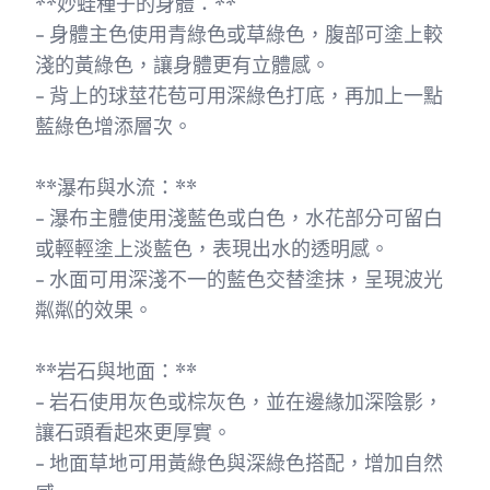
**妙蛙種子的身體：**
- 身體主色使用青綠色或草綠色，腹部可塗上較
淺的黃綠色，讓身體更有立體感。
- 背上的球莖花苞可用深綠色打底，再加上一點
藍綠色增添層次。
**瀑布與水流：**
- 瀑布主體使用淺藍色或白色，水花部分可留白
或輕輕塗上淡藍色，表現出水的透明感。
- 水面可用深淺不一的藍色交替塗抹，呈現波光
粼粼的效果。
**岩石與地面：**
- 岩石使用灰色或棕灰色，並在邊緣加深陰影，
讓石頭看起來更厚實。
- 地面草地可用黃綠色與深綠色搭配，增加自然