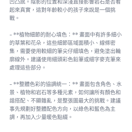
凹凸感。陰影的位置和深淺直接影響岩石是否看
起來真實，這對年齡較小的孩子來說是一個挑
戰。
- **植物細節的耐心填色：** 畫面中有許多細小
的草葉和花朵，這些細節區域面積小、線條密
集，需要使用較細的筆尖仔細填色，避免塗出輪
廓線外。建議使用細頭彩色鉛筆或細字麥克筆來
處理這些部分。
- **整體色彩的協調統一：** 畫面包含角色、水
景、植物和岩石等多種元素，如何讓所有顏色和
諧搭配、不顯雜亂，是整張圖最大的挑戰。建議
事先規劃好整體配色方向，以綠色和藍色為主
調，再加入少量暖色點綴。