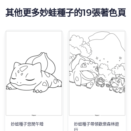
其他更多妙蛙種子的19張著色頁
妙蛙種子悠閒午睡
妙蛙種子帶領歡樂森林遊
行