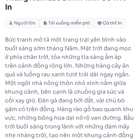
In
Người lớn
Tải xuống miễn phí
Có thể in
Bức tranh mô tả một trang trại yên bình vào
buổi sáng sớm tháng Năm. Mặt trời đang mọc
ở phía chân trời, tỏa những tia sáng ấm áp
trên cánh đồng rộng lớn. Những hàng cây ăn
quả và luống rau xanh tươi trải dài ngay ngắn.
Một ngôi nhà nông thôn nhỏ xinh nằm giữa
khung cảnh, bên cạnh là chuồng gia súc và
cối xay gió. Đàn gà đang bới đất, vài chú bò
gặm cỏ trên đồng. Hàng rào gỗ bao quanh khu
vực, những bông hoa dại nở rộ ven đường. Bầu
trời buổi sáng trong lành với những đám mây
nhẹ nhàng trôi, tạo nên một khung cảnh đồng