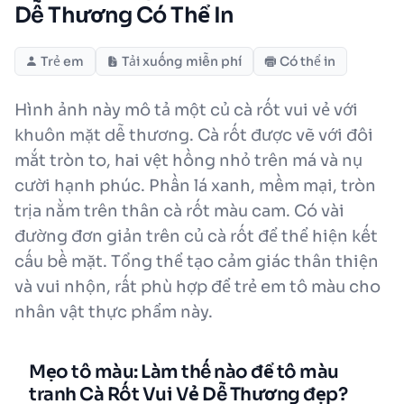
Dễ Thương Có Thể In
Trẻ em
Tải xuống miễn phí
Có thể in
Hình ảnh này mô tả một củ cà rốt vui vẻ với
khuôn mặt dễ thương. Cà rốt được vẽ với đôi
mắt tròn to, hai vệt hồng nhỏ trên má và nụ
cười hạnh phúc. Phần lá xanh, mềm mại, tròn
trịa nằm trên thân cà rốt màu cam. Có vài
đường đơn giản trên củ cà rốt để thể hiện kết
cấu bề mặt. Tổng thể tạo cảm giác thân thiện
và vui nhộn, rất phù hợp để trẻ em tô màu cho
nhân vật thực phẩm này.
Mẹo tô màu: Làm thế nào để tô màu
tranh Cà Rốt Vui Vẻ Dễ Thương đẹp?