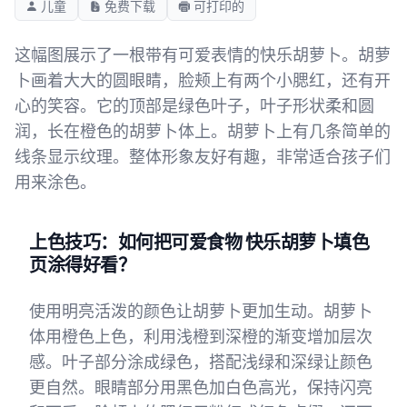
儿童
免费下载
可打印的
这幅图展示了一根带有可爱表情的快乐胡萝卜。胡萝
卜画着大大的圆眼睛，脸颊上有两个小腮红，还有开
心的笑容。它的顶部是绿色叶子，叶子形状柔和圆
润，长在橙色的胡萝卜体上。胡萝卜上有几条简单的
线条显示纹理。整体形象友好有趣，非常适合孩子们
用来涂色。
上色技巧：如何把可爱食物 快乐胡萝卜填色
页涂得好看？
使用明亮活泼的颜色让胡萝卜更加生动。胡萝卜
体用橙色上色，利用浅橙到深橙的渐变增加层次
感。叶子部分涂成绿色，搭配浅绿和深绿让颜色
更自然。眼睛部分用黑色加白色高光，保持闪亮