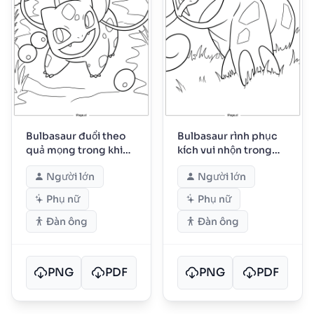
Bulbasaur đuổi theo
Bulbasaur rình phục
quả mọng trong khi
kích vui nhộn trong
những người bạn rừng
đám cỏ cao
Người lớn
Người lớn
xanh dõi theo
Phụ nữ
Phụ nữ
Đàn ông
Đàn ông
PNG
PDF
PNG
PDF