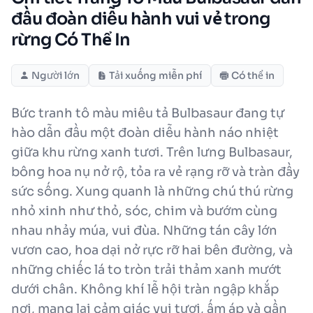
đầu đoàn diễu hành vui vẻ trong
rừng Có Thể In
Người lớn
Tải xuống miễn phí
Có thể in
Bức tranh tô màu miêu tả Bulbasaur đang tự
hào dẫn đầu một đoàn diễu hành náo nhiệt
giữa khu rừng xanh tươi. Trên lưng Bulbasaur,
bông hoa nụ nở rộ, tỏa ra vẻ rạng rỡ và tràn đầy
sức sống. Xung quanh là những chú thú rừng
nhỏ xinh như thỏ, sóc, chim và bướm cùng
nhau nhảy múa, vui đùa. Những tán cây lớn
vươn cao, hoa dại nở rực rỡ hai bên đường, và
những chiếc lá to tròn trải thảm xanh mướt
dưới chân. Không khí lễ hội tràn ngập khắp
nơi, mang lại cảm giác vui tươi, ấm áp và gần