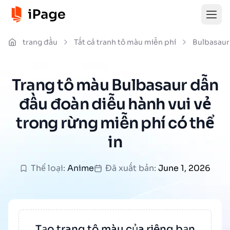
trang đầu
Tất cả tranh tô màu miễn phí
Bulbasaur
Trang tô màu Bulbasaur dẫn
đầu đoàn diễu hành vui vẻ
trong rừng miễn phí có thể
in
Thể loại:
Anime
Đã xuất bản:
June 1, 2026
Tạo trang tô màu của riêng bạn