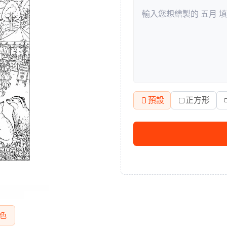
預設
正方形
色