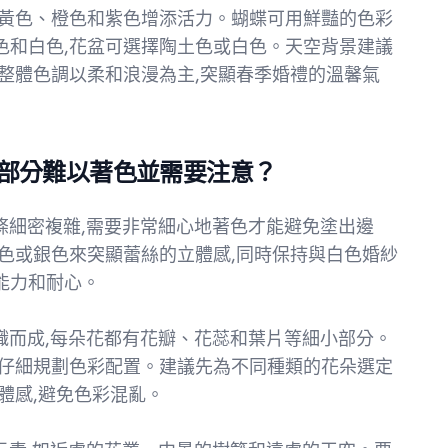
入黃色、橙色和紫色增添活力。蝴蝶可用鮮豔的色彩
色和白色,花盆可選擇陶土色或白色。天空背景建議
整體色調以柔和浪漫為主,突顯春季婚禮的溫馨氣
部分難以著色並需要注意？
線條細密複雜,需要非常細心地著色才能避免塗出邊
色或銀色來突顯蕾絲的立體感,同時保持與白色婚紗
能力和耐心。
交織而成,每朵花都有花瓣、花蕊和葉片等細小部分。
要仔細規劃色彩配置。建議先為不同種類的花朵選定
體感,避免色彩混亂。