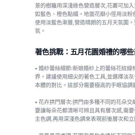
景的樹籬用深淺綠色營造層次,花叢可加
如藍色、橙色點綴。地面花瓣小徑用淡粉
使用淡藍色漸層,營造晴朗的五月天氛圍。
氛。
著色挑戰：五月花園婚禮的哪些
• 婚紗蕾絲細節:新娘婚紗上的蕾絲花紋
界。建議使用細尖的著色工具,並選擇淡灰
本體的對比。這部分需要極高的手眼協調
• 花卉拱門層次:拱門由多種不同的花朵
要讓每朵花都清晰可辨且具有層次感,需
主色調,再用深淺色調來表現前後層次和立