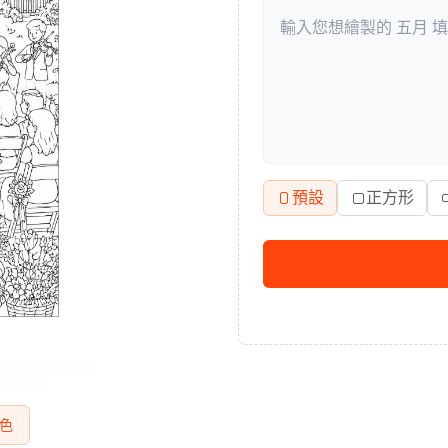
預設
正方形
色