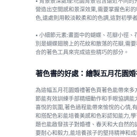
• 背景景深處理:花園背景包含遠近不同
營造出空間感和景深效果,需要掌握色彩
色,遠處則用較淡較柔和的色調,這對初學
• 小細節元素:畫面中的蝴蝶、花瓣小徑
別是蝴蝶翅膀上的花紋和散落的花瓣,需要
合的著色工具來完成這些精巧的部分。
著色書的好處：繪製五月花園婚
為這幅五月花園婚禮著色頁著色能帶來多
節能有效訓練手部精細動作和手眼協調能力
喜悅的氛圍,著色過程能帶來愉悅的心情,
和搭配色彩能培養美感和色彩認知能力,學
題也能啟發孩子對婚禮、春天和大自然的
要耐心和毅力,能培養孩子的堅持精神和成