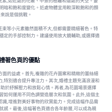
的元素,如近處的花叢、中景的樹籬和遠處的天空。要
的明暗和飽和度變化。近處物體宜用較深較飽和的顏
者來說是個挑戰。
、花束等小元素雖然面積不大,但都需要精細著色。特
穩定的手部控制力。建議使用放大鏡輔助,或選擇適
禮著色頁的優點
方面的益處。首先,複雜的花卉圖案和精緻的蕾絲細
,特別適合提升專注力。其次,婚禮主題充滿浪漫和
有助於紓解壓力和放鬆心情。再者,為花園場景選擇
習如何運用不同色調營造層次和氛圍。此外,這個主
認識,增進對美好事物的欣賞能力。完成這幅作品需
就感。最後,這幅著色頁適合各年齡層,可以成為親