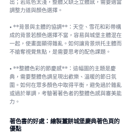
出；若底色太淺，整體又缺乏立體感，需要適當
調整力道與顏色選擇。
• **背景與主體的協調**：天空、雪花和彩帶構
成的背景若顏色選擇不當，容易與城堡主體混在
一起，使畫面顯得雜亂。如何讓背景烘托主體而
不搶奪視覺焦點，是需要思考的配色課題。
• **整體色彩的節慶感**：這幅圖的主題是慶
典，需要整體色調呈現出歡樂、溫暖的節日氛
圍。如何在眾多顏色中取得平衡，避免過於雜亂
或過於單調，考驗著著色者的整體色感與審美能
力。
著色書的好處：繪製薑餅城堡慶典著色頁的
優點