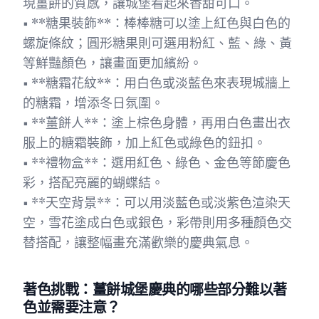
現薑餅的質感，讓城堡看起來香甜可口。
• **糖果裝飾**：棒棒糖可以塗上紅色與白色的
螺旋條紋；圓形糖果則可選用粉紅、藍、綠、黃
等鮮豔顏色，讓畫面更加繽紛。
• **糖霜花紋**：用白色或淡藍色來表現城牆上
的糖霜，增添冬日氛圍。
• **薑餅人**：塗上棕色身體，再用白色畫出衣
服上的糖霜裝飾，加上紅色或綠色的鈕扣。
• **禮物盒**：選用紅色、綠色、金色等節慶色
彩，搭配亮麗的蝴蝶結。
• **天空背景**：可以用淡藍色或淡紫色渲染天
空，雪花塗成白色或銀色，彩帶則用多種顏色交
替搭配，讓整幅畫充滿歡樂的慶典氣息。
著色挑戰：薑餅城堡慶典的哪些部分難以著
色並需要注意？