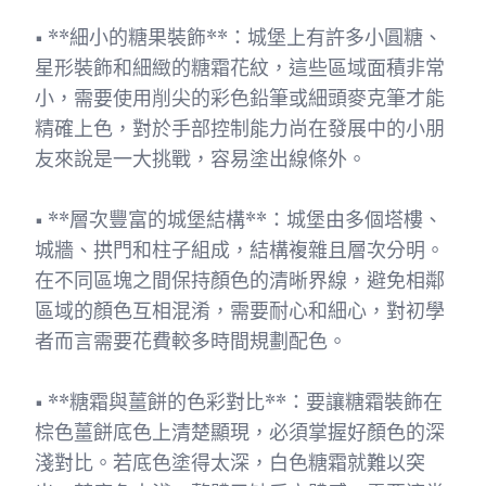
• **細小的糖果裝飾**：城堡上有許多小圓糖、
星形裝飾和細緻的糖霜花紋，這些區域面積非常
小，需要使用削尖的彩色鉛筆或細頭麥克筆才能
精確上色，對於手部控制能力尚在發展中的小朋
友來說是一大挑戰，容易塗出線條外。
• **層次豐富的城堡結構**：城堡由多個塔樓、
城牆、拱門和柱子組成，結構複雜且層次分明。
在不同區塊之間保持顏色的清晰界線，避免相鄰
區域的顏色互相混淆，需要耐心和細心，對初學
者而言需要花費較多時間規劃配色。
• **糖霜與薑餅的色彩對比**：要讓糖霜裝飾在
棕色薑餅底色上清楚顯現，必須掌握好顏色的深
淺對比。若底色塗得太深，白色糖霜就難以突