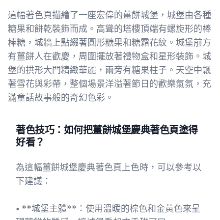
這幅著色頁描繪了一座宏偉的薑餅城堡，城堡由各種
糖果和餅乾裝飾而成。高聳的塔樓頂端有螺旋形的棒
棒糖，城牆上點綴著圓形糖果和糖霜花紋。城堡前方
有薑餅人在歡慶，周圍擺放著禮物盒和星形裝飾。城
堡的拱形大門精緻華麗，兩旁有糖果柱子。天空中飄
著雪花與彩帶，整個場景洋溢著節日的歡樂氣氛，充
滿童話故事般的奇幻色彩。
著色技巧：如何把薑餅城堡慶典著色頁塗得
好看？
為這幅薑餅城堡慶典著色頁上色時，可以參考以
下建議：
• **城堡主體**：使用溫暖的棕色和金黃色來呈