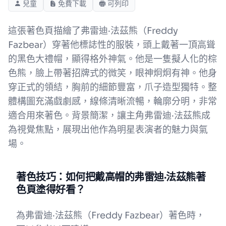
兒童
免費下載
可列印
這張著色頁描繪了弗雷迪·法茲熊（Freddy
Fazbear）穿著他標誌性的服裝，頭上戴著一頂高聳
的黑色大禮帽，顯得格外神氣。他是一隻擬人化的棕
色熊，臉上帶著招牌式的微笑，眼神炯炯有神。他身
穿正式的領結，胸前的細節豐富，爪子造型獨特。整
體構圖充滿戲劇感，線條清晰流暢，輪廓分明，非常
適合用來著色。背景簡潔，讓主角弗雷迪·法茲熊成
為視覺焦點，展現出他作為明星表演者的魅力與氣
場。
著色技巧：如何把戴高帽的弗雷迪·法茲熊著
色頁塗得好看？
為弗雷迪·法茲熊（Freddy Fazbear）著色時，