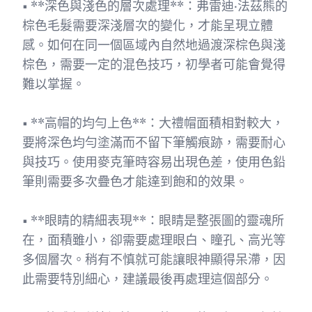
• **深色與淺色的層次處理**：弗雷迪·法茲熊的
棕色毛髮需要深淺層次的變化，才能呈現立體
感。如何在同一個區域內自然地過渡深棕色與淺
棕色，需要一定的混色技巧，初學者可能會覺得
難以掌握。
• **高帽的均勻上色**：大禮帽面積相對較大，
要將深色均勻塗滿而不留下筆觸痕跡，需要耐心
與技巧。使用麥克筆時容易出現色差，使用色鉛
筆則需要多次疊色才能達到飽和的效果。
• **眼睛的精細表現**：眼睛是整張圖的靈魂所
在，面積雖小，卻需要處理眼白、瞳孔、高光等
多個層次。稍有不慎就可能讓眼神顯得呆滯，因
此需要特別細心，建議最後再處理這個部分。