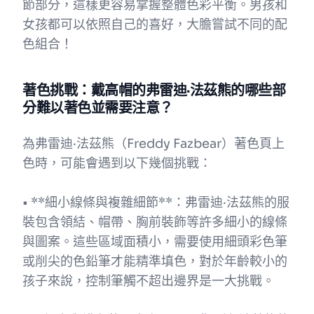
節部分，這樣更容易掌握整體色彩平衡。男孩和
女孩都可以依照自己的喜好，大膽嘗試不同的配
色組合！
著色挑戰：戴高帽的弗雷迪·法茲熊的哪些部
分難以著色並需要注意？
為弗雷迪·法茲熊（Freddy Fazbear）著色頁上
色時，可能會遇到以下幾個挑戰：
• **細小線條與複雜細節**：弗雷迪·法茲熊的服
裝包含領結、帽帶、胸前裝飾等許多細小的線條
與圖案。這些區域面積小，需要使用細頭彩色筆
或削尖的色鉛筆才能精準填色，對於年齡較小的
孩子來說，控制筆觸不超出邊界是一大挑戰。