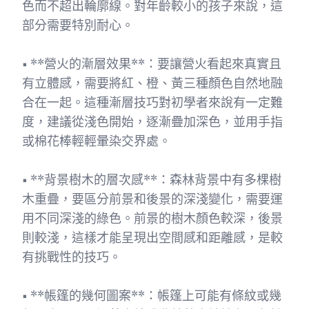
色而不超出輪廓線。對年齡較小的孩子來說，這
部分需要特別耐心。
• **營火的漸層效果**：要讓營火看起來真實且
有立體感，需要將紅、橙、黃三種顏色自然地融
合在一起。這種漸層技巧對初學者來說有一定難
度，建議從淺色開始，逐漸疊加深色，並用手指
或棉花棒輕輕暈染交界處。
• **背景樹木的層次感**：森林背景中有多棵樹
木重疊，要區分前景和後景的深淺變化，需要運
用不同深淺的綠色。前景的樹木顏色較深，後景
則較淺，這樣才能呈現出空間感和距離感，是較
有挑戰性的技巧。
• **帳篷的幾何圖案**：帳篷上可能有條紋或幾