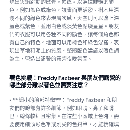
現出火焰跳動的感覺。帳篷可以選擇鮮豔的顏
色，例如藍色或綠色，讓畫面更活潑。樹木用深
淺不同的綠色來表現層次感，天空則可以塗上深
藍色或紫色，並用白色或淡黃色點綴星星。朋友
們的衣服可以用各種不同的顏色，讓每個角色都
有自己的特色。地面可以用棕色和綠色混搭，表
現出草地和泥土的質感。整體配色建議以暖色調
為主，營造出溫馨的露營夜晚氛圍。
著色挑戰：Freddy Fazbear 與朋友們露營的
哪些部分難以著色並需要注意？
• **細小的臉部特徵**：Freddy Fazbear 和朋
友們的臉部有許多細節，例如眼睛、鼻子和嘴
巴，線條較細且密集。在這些小區域上色時，需
要使用細頭彩色筆或削尖的色鉛筆，才能精確填