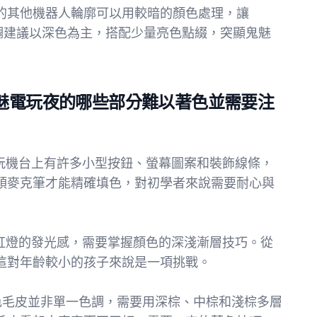
的其他機器人輪廓可以用較暗的顏色處理，讓
。整體色調建議以深色為主，搭配少量亮色點綴，突顯鬼魅
ar 鬼魅電玩夜的哪些部分難以著色並需要注
的電玩機台上有許多小型按鈕、螢幕圖案和裝飾線條，
頭麥克筆才能精確填色，對初學者來說需要耐心與
出霓虹燈的發光感，需要掌握顏色的深淺漸層技巧。從
這對年齡較小的孩子來說是一項挑戰。
感**：棕色毛皮並非單一色調，需要用深棕、中棕和淺棕多層