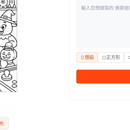
預設
正方形
色