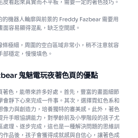
毛皮看起來真實而不平板，需要一定的著色技巧。
機器人輪廓與前景的 Freddy Fazbear 需要用
畫面容易顯得混亂，缺乏空間感。
網的線條極細，周圍的空白區域非常小，稍不注意就容
手部穩定，慢慢填色。
azbear 鬼魅電玩夜著色頁的優點
玩夜著色頁著色，能帶來許多好處。首先，豐富的畫面細節
學會靜下心來完成一件事。其次，選擇霓虹色系和
想像力與創造力，培養獨特的審美感。此外，著色
提升手眼協調能力，對學齡前及小學階段的孩子尤
區處理、逐步完成，這也是一種解決問題的思維訓
的作品後，孩子會獲得成就感與自信心，讓著色成