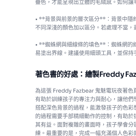
疊色，才能呈現出立體的毛絨感。如何讓
• **背景與前景的層次區分**：背景中隱約的
不同深淺的顏色加以區分。若處理不當，
• **蜘蛛網與細線條的填色**：蜘蛛
易塗出界線。建議使用細頭工具，並保持
著色書的好處：繪製Freddy F
為這張 Freddy Fazbear 鬼魅電
有助於訓練孩子的專注力與耐心，讓他們
搭配深色背景的過程，能激發孩子的色彩
的過程需要手部精細動作的控制，有助於
其有益。面對複雜的畫面時，孩子學會分
練。最重要的是，完成一幅充滿個人色彩