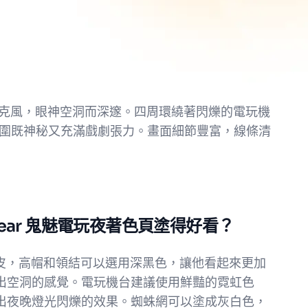
手持麥克風，眼神空洞而深邃。四周環繞著閃爍的電玩機
圍既神秘又充滿戲劇張力。畫面細節豐富，線條清
zbear 鬼魅電玩夜著色頁塗得好看？
的棕色毛皮，高帽和領結可以選用深黑色，讓他看起來更加
出空洞的感覺。電玩機台建議使用鮮豔的霓虹色
出夜晚燈光閃爍的效果。蜘蛛網可以塗成灰白色，