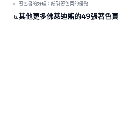
著色書的好處：繪製著色頁的優點
其他更多佛萊迪熊的49張著色頁