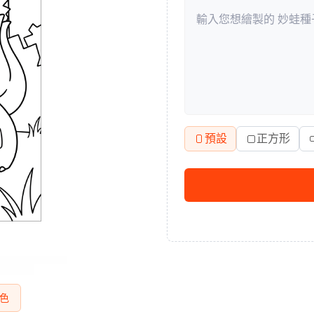
預設
正方形
色