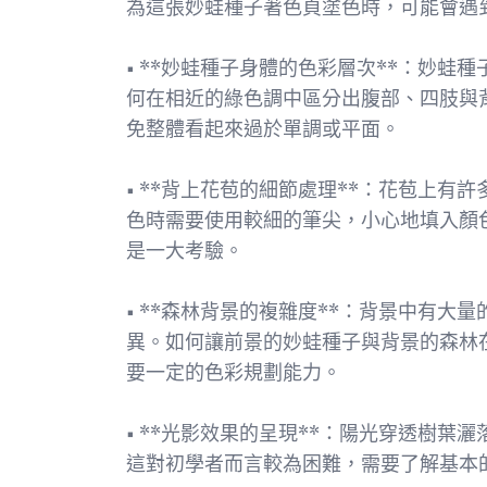
為這張妙蛙種子著色頁塗色時，可能會遇
• **妙蛙種子身體的色彩層次**：妙
何在相近的綠色調中區分出腹部、四肢與
免整體看起來過於單調或平面。
• **背上花苞的細節處理**：花苞上
色時需要使用較細的筆尖，小心地填入顏
是一大考驗。
• **森林背景的複雜度**：背景中有
異。如何讓前景的妙蛙種子與背景的森林
要一定的色彩規劃能力。
• **光影效果的呈現**：陽光穿透樹
這對初學者而言較為困難，需要了解基本