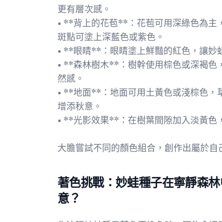
更有層次感。
• **背上的花苞**：花苞可用深綠色
斑點可塗上深藍色或紫色。
• **眼睛**：眼睛塗上鮮豔的紅色，讓
• **森林樹木**：樹幹使用棕色或深
然感。
• **地面**：地面可用土黃色或淺棕
增添秋意。
• **光影效果**：在樹葉間隙加入淡黃
大膽嘗試不同的顏色組合，創作出屬於自
著色挑戰：妙蛙種子在寧靜森林
意？