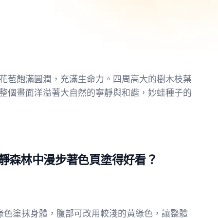
花苞飽滿圓潤，充滿生命力。四周高大的樹木枝葉
整個畫面洋溢著大自然的寧靜與和諧，妙蛙種子的
靜森林中漫步著色頁塗得好看？
或草綠色塗抹身體，腹部可改用較淺的黃綠色，讓整體