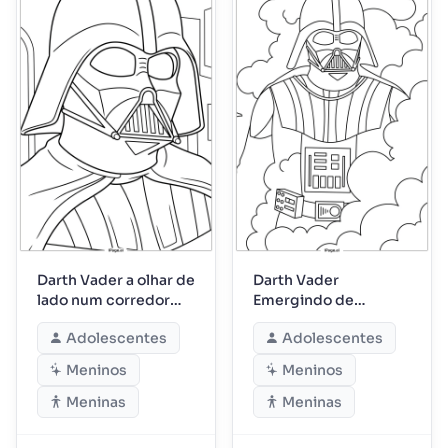
Darth Vader a olhar de
Darth Vader
lado num corredor
Emergindo de
imperial
Fumaça Giratória
Adolescentes
Adolescentes
Meninos
Meninos
Meninas
Meninas