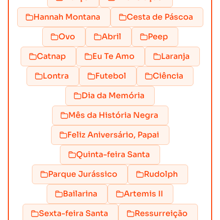
Hannah Montana
Cesta de Páscoa
Ovo
Abril
Peep
Catnap
Eu Te Amo
Laranja
Lontra
Futebol
Ciência
Dia da Memória
Mês da História Negra
Feliz Aniversário, Papai
Quinta-feira Santa
Parque Jurássico
Rudolph
Bailarina
Artemis II
Sexta-feira Santa
Ressurreição