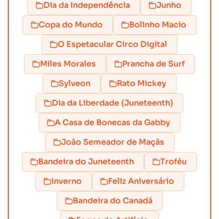
Dia da Independência
Junho
Copa do Mundo
Bolinho Macio
O Espetacular Circo Digital
Miles Morales
Prancha de Surf
Sylveon
Rato Mickey
Dia da Liberdade (Juneteenth)
A Casa de Bonecas da Gabby
João Semeador de Maçãs
Bandeira do Juneteenth
Troféu
Inverno
Feliz Aniversário
Bandeira do Canadá