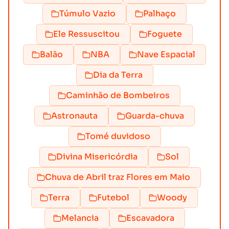
Túmulo Vazio
Palhaço
Ele Ressuscitou
Foguete
Balão
NBA
Nave Espacial
Dia da Terra
Caminhão de Bombeiros
Astronauta
Guarda-chuva
Tomé duvidoso
Divina Misericórdia
Sol
Chuva de Abril traz Flores em Maio
Terra
Futebol
Woody
Melancia
Escavadora