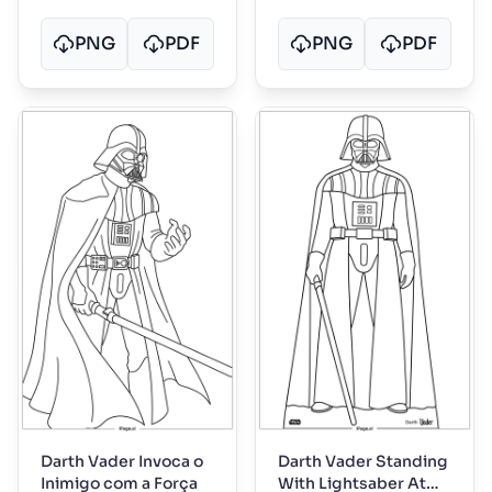
PNG
PDF
PNG
PDF
Darth Vader Invoca o
Darth Vader Standing
Inimigo com a Força
With Lightsaber At