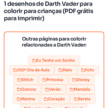
1 desenhos de Darth Vader para
colorir para crianças (PDF grátis
para imprimir)
Outras páginas para colorir
relacionadas a Darth Vader:
Eu Tenho um Sonho
100º Dia de Aula
Maio
Fofo
Stitch
Princesa
Disney
Outono
Verão
Mandala
Menina
Coração
Sereia