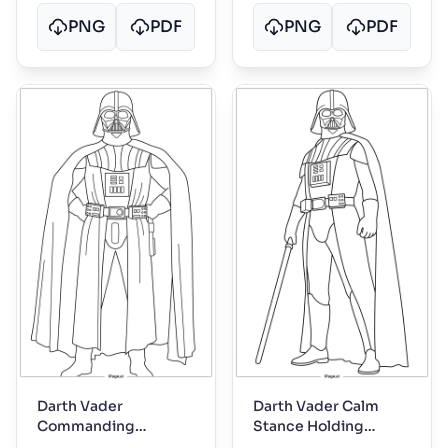
PNG
PDF
PNG
PDF
Darth Vader
Darth Vader Calm
Commanding
Stance Holding
Presence Cape
Lightsaber