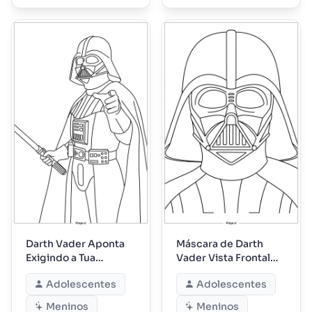
Darth Vader Aponta
Máscara de Darth
Exigindo a Tua
Vader Vista Frontal
Lealdade
com Detalhes
Adolescentes
Adolescentes
Meninos
Meninos