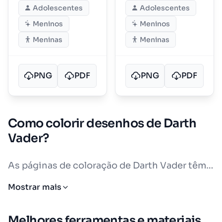
Adolescentes
Adolescentes
Draped
Meninos
Meninos
Meninas
Meninas
PNG
PDF
PNG
PDF
Como colorir desenhos de Darth
Vader?
As páginas de coloração de Darth Vader têm
muito contraste e muita presença. O visual
Mostrar mais
mais comum é preto, cinza e alguns detalhes
em branco. O capacete costuma ser brilhante.
Melhores ferramentas e materiais