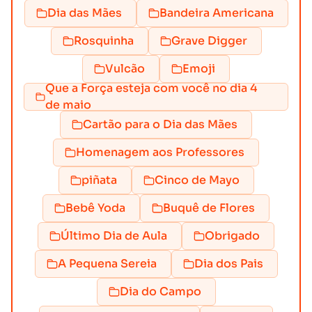
Dia das Mães
Bandeira Americana
Rosquinha
Grave Digger
Vulcão
Emoji
Que a Força esteja com você no dia 4
de maio
Cartão para o Dia das Mães
Homenagem aos Professores
piñata
Cinco de Mayo
Bebê Yoda
Buquê de Flores
Último Dia de Aula
Obrigado
A Pequena Sereia
Dia dos Pais
Dia do Campo