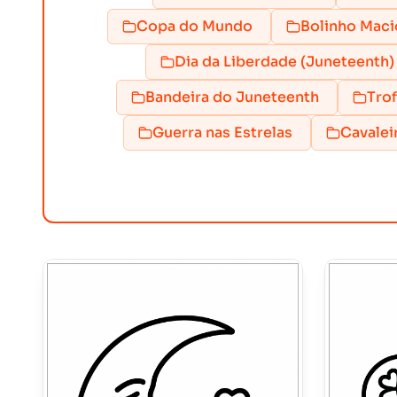
Copa do Mundo
Bolinho Maci
Dia da Liberdade (Juneteenth)
Bandeira do Juneteenth
Tro
Guerra nas Estrelas
Cavalei