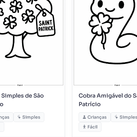
 Simples de São
Cobra Amigável do S
io
Patrício
nças
Simples
Crianças
Simple
l
Fácil