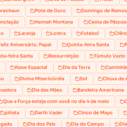
prechaun
Pote de Ouro
Domingo de Ramos
nciação
Hannah Montana
Cesta de Páscoa
mo
Laranja
Lontra
Futebol
Ciênc
Feliz Aniversário, Papai
Quinta-feira Santa
P
ta-feira Santa
Ressurreição
Túmulo Vazio
Nave Espacial
Dia da Terra
Caminhã
so
Divina Misericórdia
Sol
Chuva de A
avadora
Dia das Mães
Bandeira Americana
Que a Força esteja com você no dia 4 de maio
C
piñata
Darth Vader
Cinco de Mayo
igado
Dia dos Pais
Dia do Campo
Dia