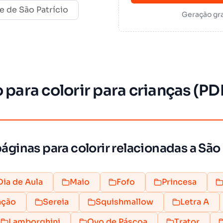
e de São Patrício
Geração gra
 para colorir para crianças (PD
áginas para colorir relacionadas a São 
Dia de Aula
Maio
Fofo
Princesa
ação
Sereia
Squishmallow
Letra A
Lamborghini
Ovo de Páscoa
Trator