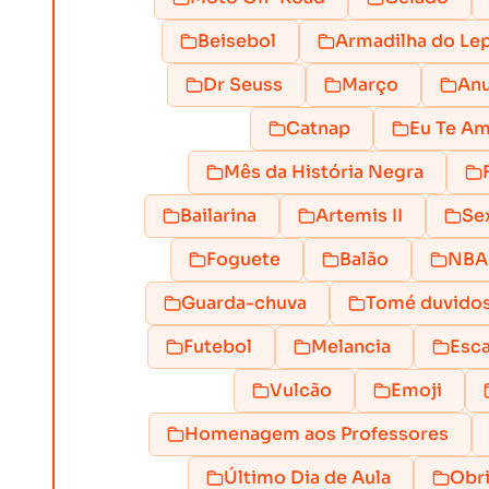
Beisebol
Armadilha do Le
Dr Seuss
Março
Anu
Catnap
Eu Te A
Mês da História Negra
Bailarina
Artemis II
Sex
Foguete
Balão
NBA
Guarda-chuva
Tomé duvido
Futebol
Melancia
Esc
Vulcão
Emoji
Homenagem aos Professores
Último Dia de Aula
Obr