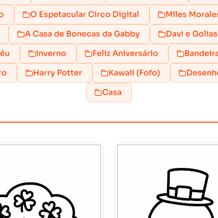
o
O Espetacular Circo Digital
Miles Morale
A Casa de Bonecas da Gabby
Davi e Golias
féu
Inverno
Feliz Aniversário
Bandeir
ro
Harry Potter
Kawaii (Fofo)
Desenh
Casa