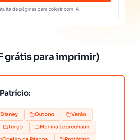
tuita de páginas para colorir com IA
F grátis para imprimir)
Patrício:
Disney
Outono
Verão
Terço
Menina Leprechaun
Coelho da Páscoa
Protótipo