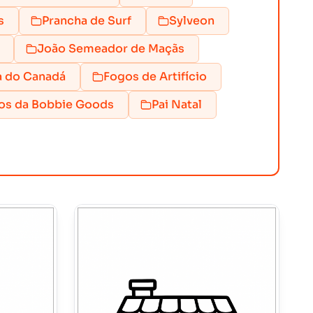
s
Prancha de Surf
Sylveon
João Semeador de Maçãs
a do Canadá
Fogos de Artifício
os da Bobbie Goods
Pai Natal