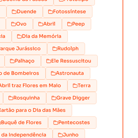
Duende
Fotossíntese
Ovo
Abril
Peep
ia
Dia da Memória
arque Jurássico
Rudolph
Palhaço
Ele Ressuscitou
o de Bombeiros
Astronauta
bril traz Flores em Maio
Terra
Rosquinha
Grave Digger
artão para o Dia das Mães
Buquê de Flores
Pentecostes
 da Independência
Junho