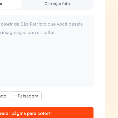
to
Carregar foto
ado
Paisagem
Gerar página para colorir