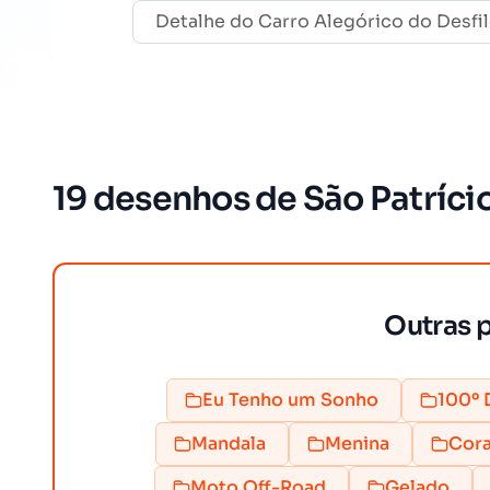
Detalhe do Carro Alegórico do Desfil
19 desenhos de São Patrício
Outras p
Eu Tenho um Sonho
100º 
Mandala
Menina
Cor
Moto Off-Road
Gelado