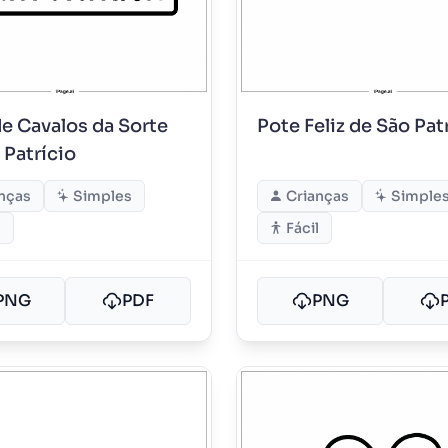
de Cavalos da Sorte
Pote Feliz de São Pat
 Patrício
nças
Simples
Crianças
Simple
l
Fácil
PNG
PDF
PNG