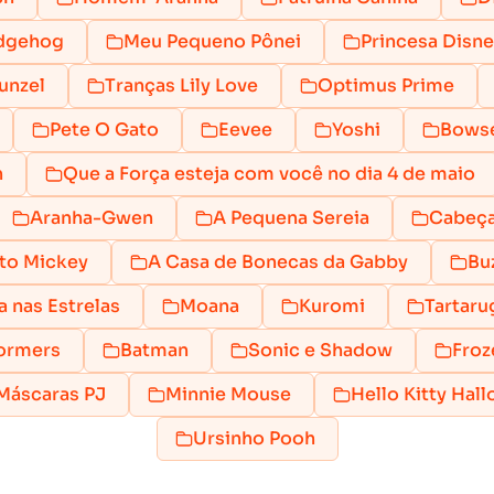
edgehog
Meu Pequeno Pônei
Princesa Disne
unzel
Tranças Lily Love
Optimus Prime
Pete O Gato
Eevee
Yoshi
Bows
h
Que a Força esteja com você no dia 4 de maio
Aranha-Gwen
A Pequena Sereia
Cabeça
to Mickey
A Casa de Bonecas da Gabby
Bu
a nas Estrelas
Moana
Kuromi
Tartaru
ormers
Batman
Sonic e Shadow
Froz
Máscaras PJ
Minnie Mouse
Hello Kitty Hal
Ursinho Pooh