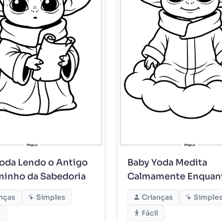
oda Lendo o Antigo
Baby Yoda Medita
minho da Sabedoria
Calmamente Enquan
Flutua nas Nuvens
nças
Simples
Crianças
Simple
l
Fácil