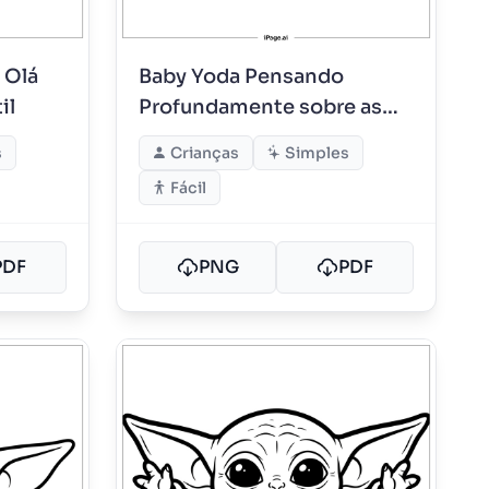
 Olá
Baby Yoda Pensando
il
Profundamente sobre as
Lições da Força
s
Crianças
Simples
Fácil
PDF
PNG
PDF