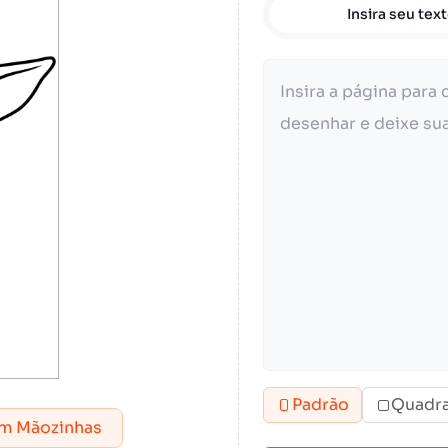
Insira seu tex
Padrão
Quadr
om Mãozinhas