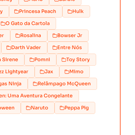
y
Princesa Peach
Hulk
O Gato da Cartola
er
Rosalina
Bowser Jr
Darth Vader
Entre Nós
 Sirene
Pomni
Toy Story
zz Lightyear
Jax
Mimo
gas Ninja
Relâmpago McQueen
en: Uma Aventura Congelante
loween
Naruto
Peppa Pig