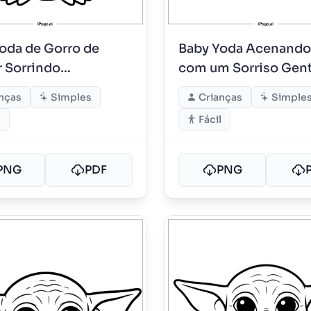
oda de Gorro de
Baby Yoda Acenando
 Sorrindo
com um Sorriso Gent
mente
nças
Simples
Crianças
Simple
l
Fácil
PNG
PDF
PNG