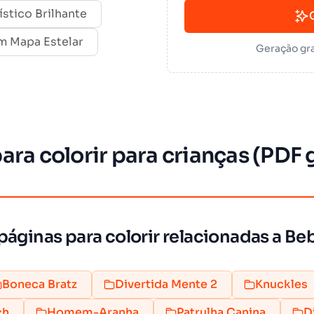
tico Brilhante
m Mapa Estelar
Geração gra
ra colorir para crianças (PDF g
páginas para colorir relacionadas a Be
Boneca Bratz
Divertida Mente 2
Knuckles
ch
Homem-Aranha
Patrulha Canina
D