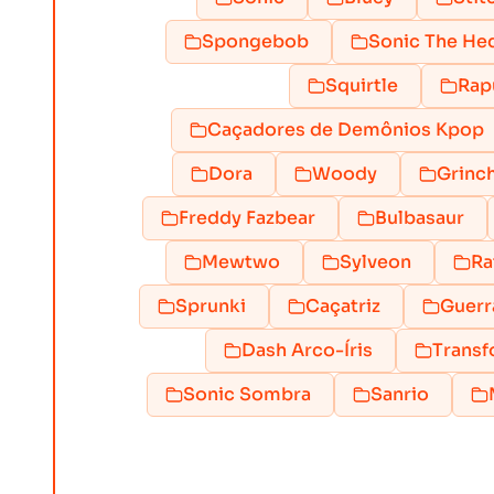
Spongebob
Sonic The H
Squirtle
Rap
Caçadores de Demônios Kpop
Dora
Woody
Grinc
Freddy Fazbear
Bulbasaur
Mewtwo
Sylveon
Ra
Sprunki
Caçatriz
Guerr
Dash Arco-Íris
Transf
Sonic Sombra
Sanrio