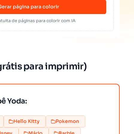
Gerar página para colorir
tuita de páginas para colorir com IA
rátis para imprimir)
bê Yoda:
Hello Kitty
Pokemon
isney
Mário
Barbie